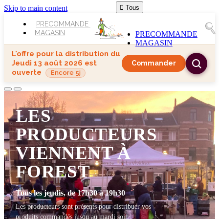
Skip to main content

Tous
PRECOMMANDE
MAGASIN
PRECOMMANDE
MAGASIN
L'offre pour la distribution du
Jeudi 13 août 2026
est
Commander
ouverte
Encore 5j
LES
PRODUCTEURS
VIENNENT À
FOREST
Tous les jeudis, de 17h30 à 19h30
Les producteurs sont présents pour distribuer vos
produits commandés jusqu au mardi soir.