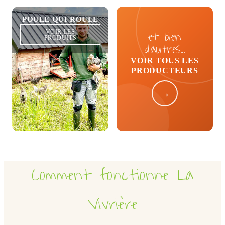
POULE QUI ROULE
et bien
VOIR LES
PRODUITS
d’autres…
VOIR TOUS LES
PRODUCTEURS
→
Comment fonctionne La
Vivrière