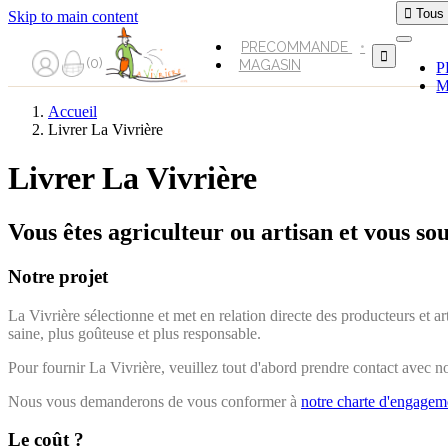

Tous
Skip to main content
PRECOMMANDE

0
MAGASIN
P
M
Accueil
Livrer La Vivrière
Livrer La Vivrière
Vous êtes agriculteur ou artisan et vous so
Notre projet
La Vivrière sélectionne et met en relation directe des producteurs et a
saine, plus goûteuse et plus responsable.
Pour fournir La Vivrière, veuillez tout d'abord prendre contact avec 
Nous vous demanderons de vous conformer à
notre charte d'engagem
Le coût ?