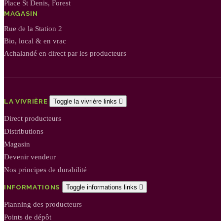
Place St Denis, Forest
MAGASIN
Rue de la Station 2
Bio, local & en vrac
Achalandé en direct par les producteurs
LA VIVRIÈRE
Toggle la vivrière links

Direct producteurs
Distributions
Magasin
Devenir vendeur
Nos principes de durabilité
INFORMATIONS
Toggle informations links

Planning des producteurs
Points de dépôt