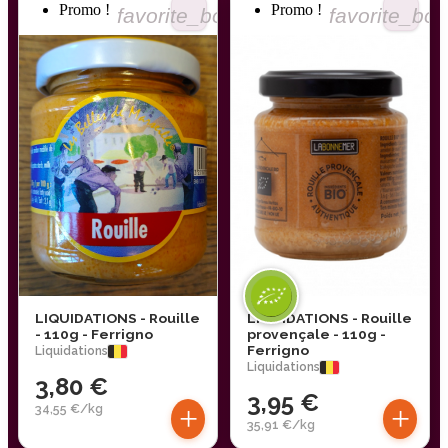
Promo !
Promo !
favorite_border
favorite_bor
LIQUIDATIONS - Rouille
LIQUIDATIONS - Rouille
- 110g - Ferrigno
provençale - 110g -
Ferrigno
Liquidations
Liquidations
3,80 €
3,95 €
+
+
34,55 €/kg
35,91 €/kg