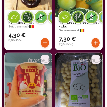
Poivrons violet
Tomates jaunes / geel
- 1kg
Seizoensmaak
Seizoensmaak
4,30 €
7,30 €
+
+
8,60 €/kg
7,30 €/kg
favorite_border
favorite_bor