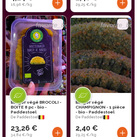
+
+
16,96 €/kg
29,25 €/kg
favorite_border
favorite_bor
Burger végé BROCOLI -
Burger végé
BOITE 8 pc - bio -
CHAMPIGNON - 1 pièce
Paddestoel
- bio - Paddestoel
De Paddestoel
De Paddestoel
23,26 €
2,40 €
+
+
34,84 €/kg
29,25 €/kg