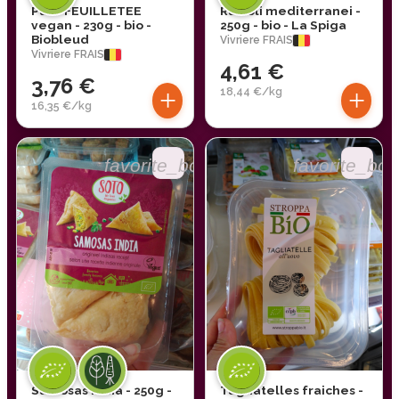
Pâte FEUILLETEE
Ravioli mediterranei -
vegan - 230g - bio -
250g - bio - La Spiga
Biobleud
Vivriere FRAIS
Vivriere FRAIS
4,61 €
3,76 €
+
+
18,44 €/kg
16,35 €/kg
favorite_border
favorite_bor
Samosas india - 250g -
Tagliatelles fraiches -