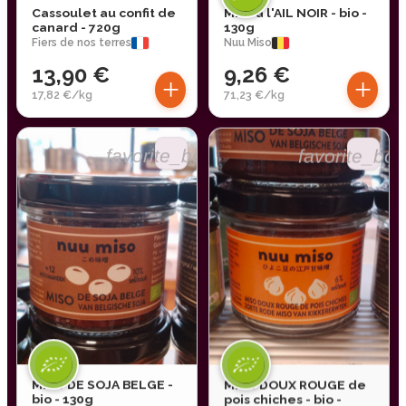
Cassoulet au confit de
Miso à l'AIL NOIR - bio -
canard - 720g
130g
Fiers de nos terres
Nuu Miso
13,90 €
9,26 €
+
+
17,82 €/kg
71,23 €/kg
favorite_border
favorite_bor
MISO DE SOJA BELGE -
MISO DOUX ROUGE de
bio - 130g
pois chiches - bio -