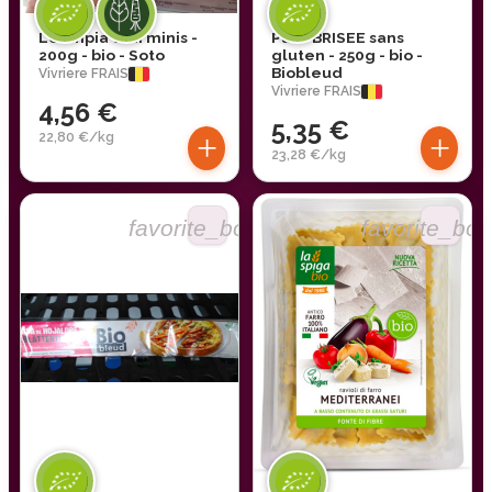
Loempia thai minis -
Pâte BRISEE sans
200g - bio - Soto
gluten - 250g - bio -
Biobleud
Vivriere FRAIS
Vivriere FRAIS
4,56 €
5,35 €
+
+
22,80 €/kg
23,28 €/kg
favorite_border
favorite_bor