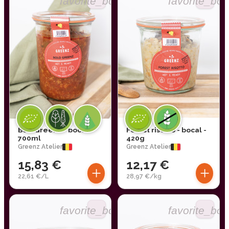
favorite_border
favorite_bor
BoloGreenz - bocal -
Forest risotto - bocal -
700ml
420g
Greenz Atelier
Greenz Atelier
15,83 €
12,17 €
+
+
22,61 €/L
28,97 €/kg
favorite_border
favorite_bor