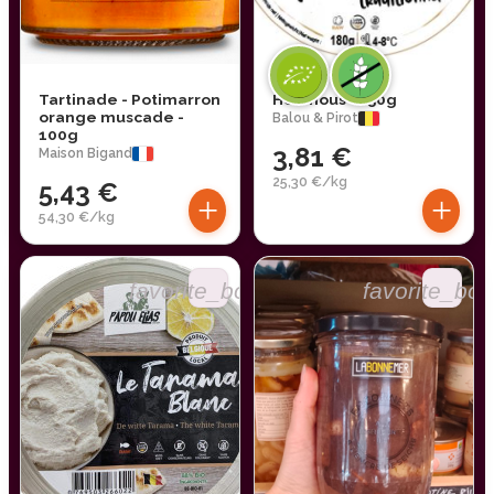
Tartinade - Potimarron
Houmous - 150g
orange muscade -
Balou & Pirot
100g
3,81 €
Maison Bigand
25,30 €/kg
5,43 €
+
+
54,30 €/kg
favorite_border
favorite_bor