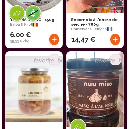
TARAMA BLANC - 150g
Encornets à l'encre de
seiche - 780g
Balou & Pirot
Conserverie Ferrigno
6,00 €
+
+
14,47 €
35,33 €/kg
favorite_border
favorite_bor