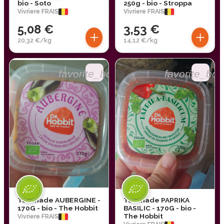
bio - Soto
250g - bio - Stroppa
Vivriere FRAIS
Vivriere FRAIS
5,08 €
3,53 €
+
+
20,32 €/kg
14,12 €/kg
favorite_border
favorite_bor
Tartinade AUBERGINE -
Tartinade PAPRIKA
170G - bio - The Hobbit
BASILIC - 170G - bio -
The Hobbit
Vivriere FRAIS