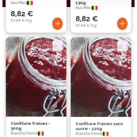
130g
Nuu Miso
Nuu Miso
8,82 €
8,82 €
+
+
67,68 €/kg
67,68 €/kg
favorite_border
favorite_bor
Confiture fraises -
Confiture fraises sans
300g
sucre - 220g
Blanche Ferme
Blanche Ferme