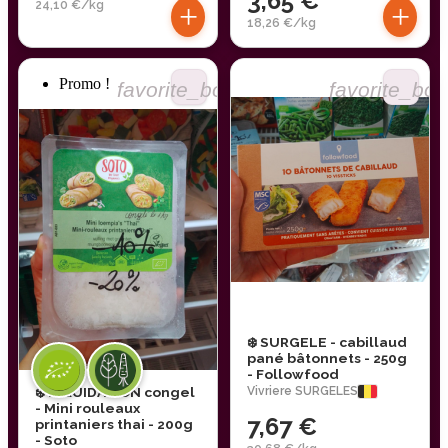
3,65 €
24,10 €/kg
+
+
18,26 €/kg
Promo !
favorite_border
favorite_bor
❄️ SURGELE - cabillaud
pané bâtonnets - 250g
- Followfood
❄️ LIQUIDATION congel
Vivriere SURGELES
- Mini rouleaux
7,67 €
printaniers thai - 200g
- Soto