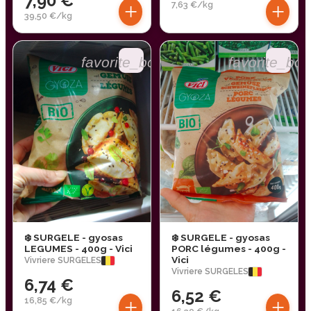
7,90 €
+
+
7,63 €/kg
39,50 €/kg
favorite_border
favorite_bor
❄️ SURGELE - gyosas
❄️ SURGELE - gyosas
LEGUMES - 400g - Vici
PORC légumes - 400g -
Vici
Vivriere SURGELES
Vivriere SURGELES
6,74 €
6,52 €
+
+
16,85 €/kg