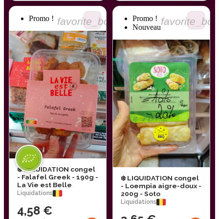
Promo !
Promo !
favorite_border
favorite_bor
Nouveau
❄️ LIQUIDATION congel
- Falafel Greek - 190g -
❄️ LIQUIDATION congel
La Vie est Belle
- Loempia aigre-doux -
Liquidations
200g - Soto
Liquidations
4,58 €