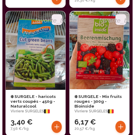
16,30 €/kg
favorite_border
favorite_bor
❄️ SURGELE - haricots
❄️ SURGELE - Mix fruits
verts coupés - 450g -
rouges - 300g -
Naturalcool
Bioinside
Vivriere SURGELES
Vivriere SURGELES
3,40 €
6,17 €
+
+
7,56 €/kg
20,57 €/kg