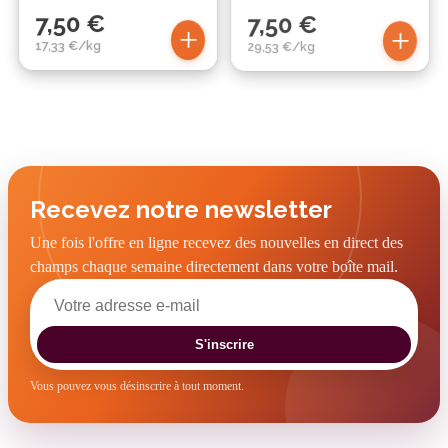
7,50 €
7,50 €
+
+
17,33 €/kg
29,53 €/kg
Recevez notre newsletter
Une fois l'offre en ligne recevez des nouvelles en direct des
champs chaque semaine directement dans votre boîte mail.
S'inscrire
Vous pouvez vous désinscrire à tout moment.