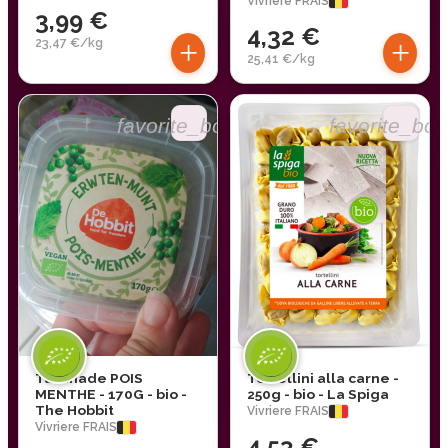
Vivriere FRAIS
3,99 €
4,32 €
+
+
23,47 €/kg
25,41 €/kg
favorite_border
favorite_bor
Tartinade POIS
Tortellini alla carne -
MENTHE - 170G - bio -
250g - bio - La Spiga
The Hobbit
Vivriere FRAIS
Vivriere FRAIS
4,53 €