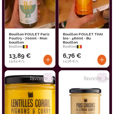
Bouillon POULET Paris
Bouillon POULET THAI
Poultry - 700ml - Mon
bio - 480ml - Bu
bouillon
Bouillon
Bouillons
Bouillons
13,89 €
6,76 €
+
+
19,84 €/L
14,08 €/L
favorite_border
favorite_bor