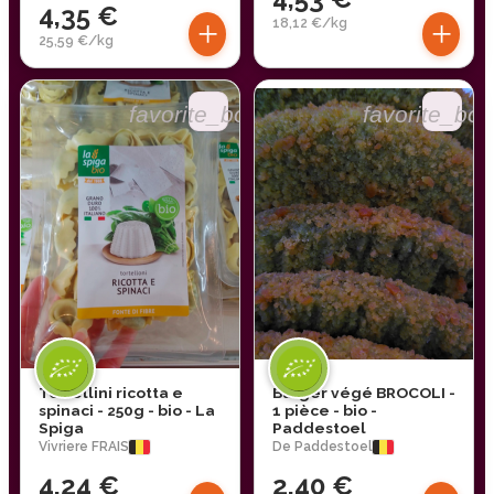
4,35 €
+
+
18,12 €/kg
25,59 €/kg
favorite_border
favorite_bor
Tortellini ricotta e
Burger végé BROCOLI -
spinaci - 250g - bio - La
1 pièce - bio -
Spiga
Paddestoel
Vivriere FRAIS
De Paddestoel
4,24 €
2,40 €