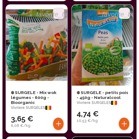
favorite_border
favorite_bor
❄️ SURGELE - Mix wok
❄️ SURGELE - petits pois
légumes - 600g -
- 450g - Naturalcool
Bioorganic
Vivriere SURGELES
Vivriere SURGELES
4,74 €
3,65 €
+
+
10,53 €/kg
6,08 €/kg