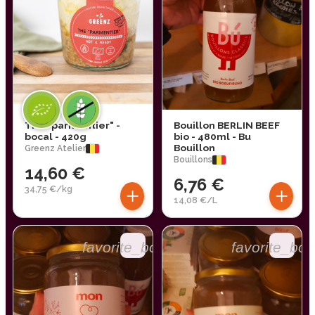
The "parmentier" -
Bouillon BERLIN BEEF
bocal - 420g
bio - 480ml - Bu
Bouillon
Greenz Atelier
Bouillons
14,60 €
6,76 €
+
+
34,75 €/kg
14,08 €/L
favorite_border
favorite_bor