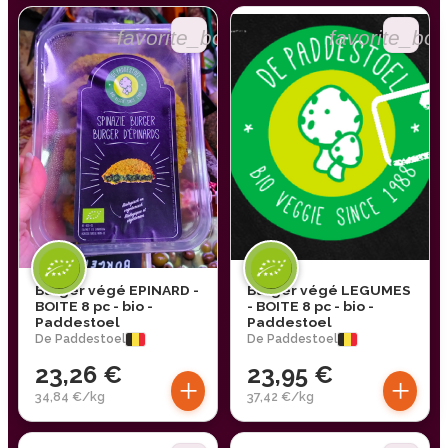
favorite_border
favorite_bor
Burger végé EPINARD -
Burger végé LEGUMES
BOITE 8 pc - bio -
- BOITE 8 pc - bio -
Paddestoel
Paddestoel
De Paddestoel
De Paddestoel
23,26 €
23,95 €
+
+
34,84 €/kg
37,42 €/kg