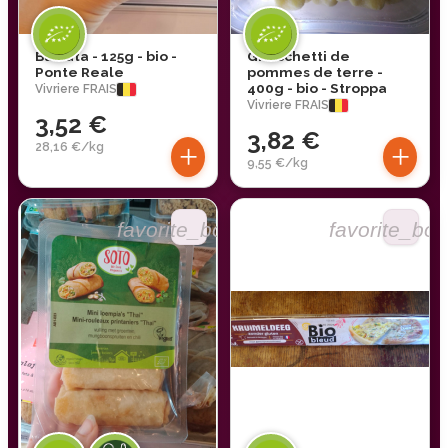
Burrata - 125g - bio -
Gnocchetti de
Ponte Reale
pommes de terre -
400g - bio - Stroppa
Vivriere FRAIS
Vivriere FRAIS
3,52 €
3,82 €
+
+
28,16 €/kg
9,55 €/kg
favorite_border
favorite_bor