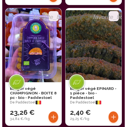
favorite_border
favorite_bor
Burger végé
Burger végé EPINARD -
CHAMPIGNON - BOITE 8
1 pièce - bio -
pc - bio - Paddestoel
Paddestoel
De Paddestoel
De Paddestoel
23,26 €
2,40 €
+
+
34,84 €/kg
29,25 €/kg