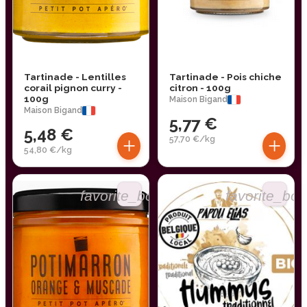
Tartinade - Lentilles
Tartinade - Pois chiche
corail pignon curry -
citron - 100g
100g
Maison Bigand
Maison Bigand
5,77 €
5,48 €
+
+
57,70 €/kg
54,80 €/kg
favorite_border
favorite_bor