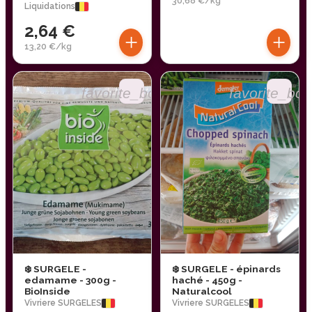
30,68 €/kg
Liquidations
2,64 €
+
+
13,20 €/kg
favorite_border
favorite_bor
❄️ SURGELE -
❄️ SURGELE - épinards
edamame - 300g -
haché - 450g -
BioInside
Naturalcool
Vivriere SURGELES
Vivriere SURGELES