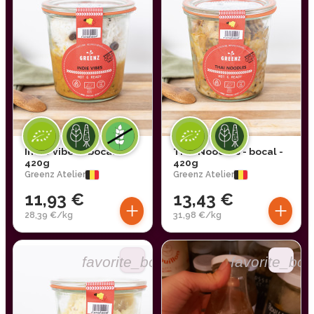
Indie vibes - bocal -
Thai Noodles - bocal -
420g
420g
Greenz Atelier
Greenz Atelier
11,93 €
13,43 €
+
+
28,39 €/kg
31,98 €/kg
favorite_border
favorite_bor