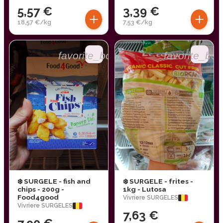
5,57 €
3,39 €
+
+
18,57 €/kg
7,53 €/kg
favorite_border
favorite_bor
❄️ SURGELE - fish and
❄️ SURGELE - frites -
chips - 200g -
1kg - Lutosa
Food4good
Vivriere SURGELES
Vivriere SURGELES
7,63 €