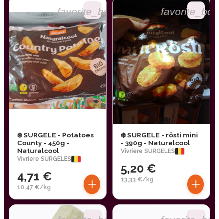
favorite_border
favorite_bor
❄️ SURGELE - Potatoes
❄️ SURGELE - rösti mini
County - 450g -
- 390g - Naturalcool
Naturalcool
Vivriere SURGELES
Vivriere SURGELES
5,20 €
4,71 €
+
+
13,33 €/kg
10,47 €/kg