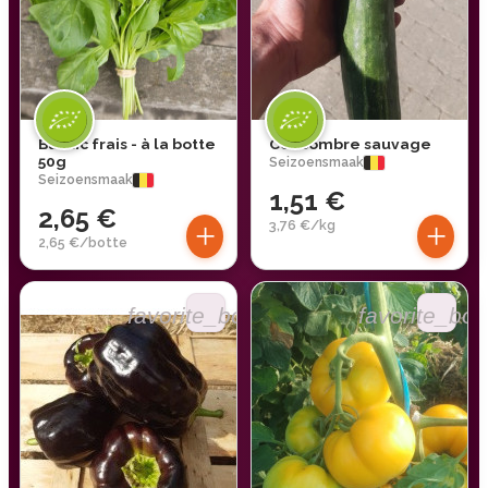
Basilic frais - à la botte
Concombre sauvage
50g
Seizoensmaak
Seizoensmaak
1,51 €
2,65 €
+
+
3,76 €/kg
2,65 €/botte
favorite_border
favorite_bor