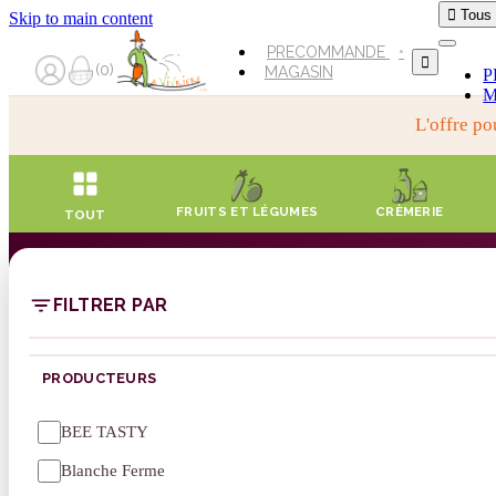

Tous
Skip to main content
PRECOMMANDE

0
MAGASIN
P
M
L'offre po
FRUITS ET LÉGUMES
CRÈMERIE
TOUT
FILTRER PAR
PRODUCTEURS
BEE TASTY
Blanche Ferme