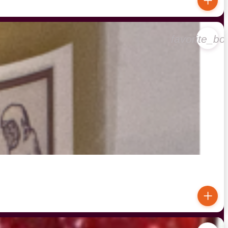
+
favorite_bo
+