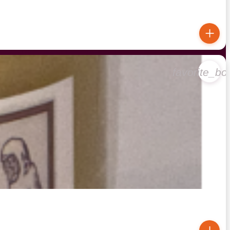
+
favorite_bo