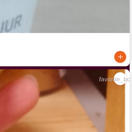
+
favorite_bo