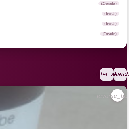
(23
results
)
(1
result
)
(1
result
)
(7
results
)
filter_alt
searc
favorite_bo