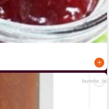
+
favorite_bo