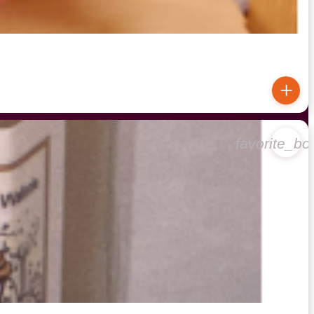
+
favorite_bo