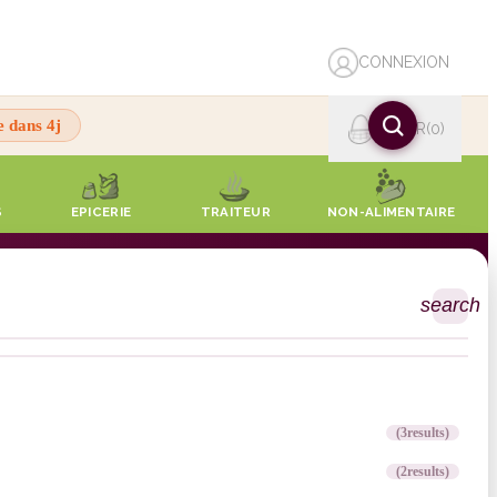
CONNEXION
e dans 4j
PANIER
0
S
EPICERIE
TRAITEUR
NON-ALIMENTAIRE
search
(3
results
)
(2
results
)