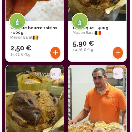
Couque beurre raisins
Cramique - 400g
- 100g
Maison Barat
Maison Barat
5,90 €
2,50 €
+
+
14,76 €/kg
25,02 €/kg
favorite_border
favorite_bor