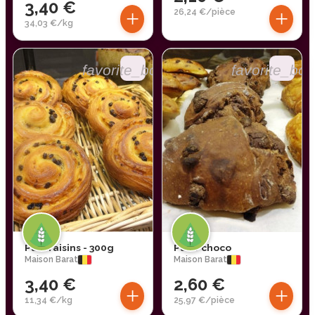
3,40 €
+
+
26,24 €/pièce
34,03 €/kg
favorite_border
favorite_bor
Pain raisins - 300g
Pave choco
Maison Barat
Maison Barat
3,40 €
2,60 €
+
+
11,34 €/kg
25,97 €/pièce