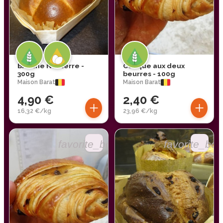
Brioche Nanterre -
Couque aux deux
300g
beurres - 100g
Maison Barat
Maison Barat
4,90 €
2,40 €
+
+
16,32 €/kg
23,96 €/kg
favorite_border
favorite_bor