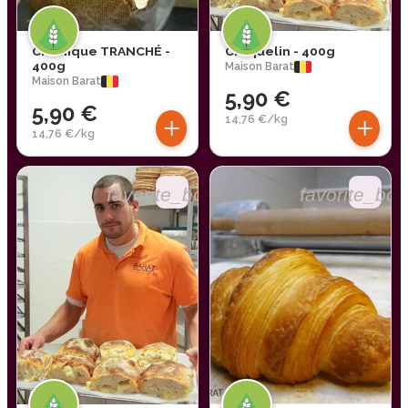
Cramique TRANCHÉ -
Craquelin - 400g
400g
Maison Barat
Maison Barat
5,90 €
5,90 €
+
+
14,76 €/kg
14,76 €/kg
favorite_border
favorite_bor