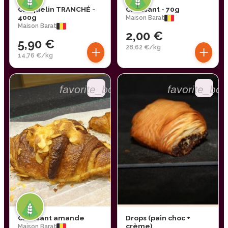
Craquelin TRANCHÉ -
Croissant - 70g
400g
Maison Barat
Maison Barat
2,00 €
5,90 €
+
+
28,62 €/kg
14,76 €/kg
favorite_border
favorite_bor
Croissant amande
Drops (pain choc +
crème)
Maison Barat