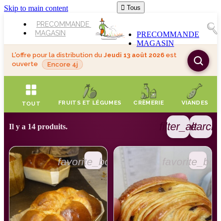
Skip to main content

Tous
PRECOMMANDE
MAGASIN
PRECOMMANDE
MAGASIN
L'offre pour la distribution du
Jeudi 13 août 2026
est
ouverte
Encore 4j
FRUITS ET LÉGUMES
CRÈMERIE
VIANDES
TOUT
filter_alt
search
Il y a 14 produits.
favorite_border
favorite_bor