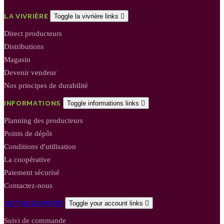
LA VIVRIÈRE
Toggle la vivrière links

Direct producteurs
Distributions
Magasin
Devenir vendeur
Nos principes de durabilité
INFORMATIONS
Toggle informations links

Planning des producteurs
Points de dépôt
Conditions d'utilisation
La coopérative
Paiement sécurisé
Contactez-nous
VOTRE COMPTE
Toggle your account links

Suivi de commande