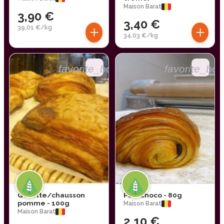
Maison Barat
3,90 €
3,40 €
+
+
39,01 €/kg
34,03 €/kg
favorite_border
favorite_bor
Gosette/chausson
Pain choco - 80g
pomme - 100g
Maison Barat
Maison Barat
2,10 €