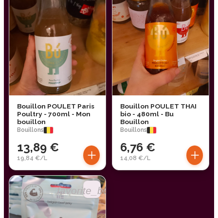
Bouillon POULET Paris
Bouillon POULET THAI
Poultry - 700ml - Mon
bio - 480ml - Bu
bouillon
Bouillon
Bouillons
Bouillons
13,89 €
6,76 €
+
+
19,84 €/L
14,08 €/L
favorite_border