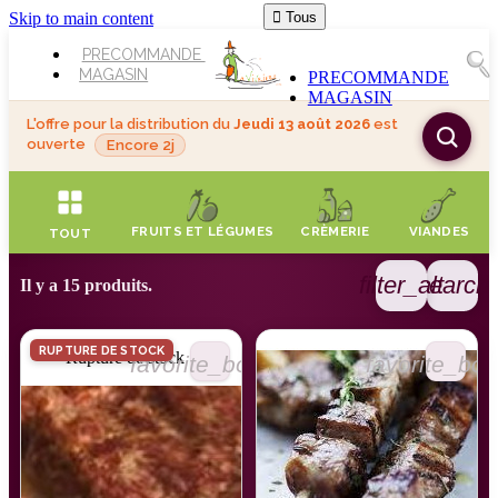
Skip to main content

Tous
PRECOMMANDE
MAGASIN
PRECOMMANDE
MAGASIN
L'offre pour la distribution du
Jeudi 13 août 2026
est
ouverte
Encore 2j
FRUITS ET LÉGUMES
CRÈMERIE
VIANDES
TOUT
filter_alt
search
Il y a 15 produits.
RUPTURE DE STOCK
Rupture de stock
favorite_border
favorite_bor