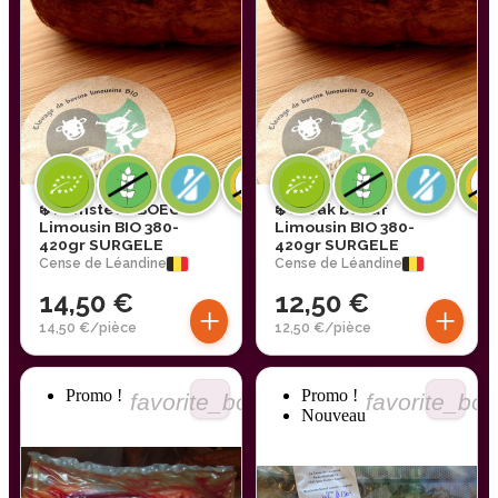
❄️ Rumsteak BOEUF
❄️ Steak boeuf
Limousin BIO 380-
Limousin BIO 380-
420gr SURGELE
420gr SURGELE
Cense de Léandine
Cense de Léandine
14,50 €
12,50 €
+
+
14,50 €/pièce
12,50 €/pièce
Promo !
Promo !
favorite_border
favorite_bor
Nouveau