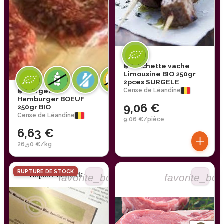
❄️ Brochette vache
Limousine BIO 250gr
2pces SURGELE
❄️ *Surgelé*
Cense de Léandine
Hamburger BOEUF
9,06 €
250gr BIO
Cense de Léandine
9,06 €/pièce
6,63 €
+
26,50 €/kg
RUPTURE DE STOCK
Rupture de stock
favorite_border
favorite_bor