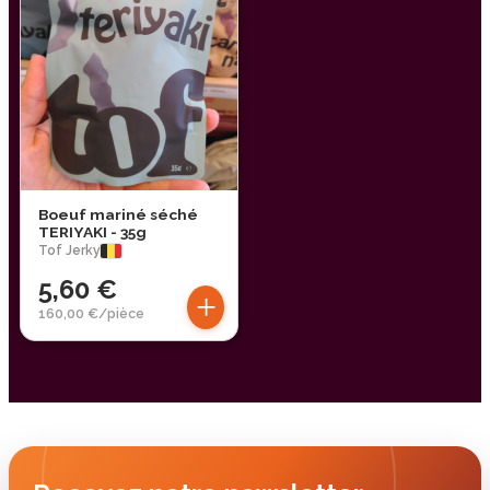
Boeuf mariné séché
TERIYAKI - 35g
Tof Jerky
5,60 €
+
160,00 €/pièce