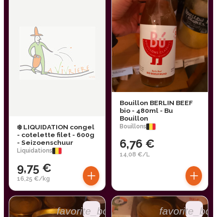
Bouillon BERLIN BEEF
bio - 480ml - Bu
Bouillon
❄️ LIQUIDATION congel
Bouillons
- cotelette filet - 600g
6,76 €
- Seizoenschuur
Liquidations
14,08 €/L
9,75 €
+
+
16,25 €/kg
favorite_border
favorite_bor