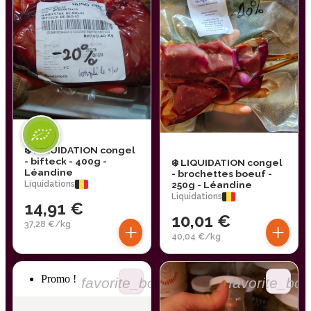
❄️ LIQUIDATION congel
- bifteck - 400g -
❄️ LIQUIDATION congel
Léandine
- brochettes boeuf -
Liquidations
250g - Léandine
Liquidations
14,91 €
10,01 €
37,28 €/kg
+
+
40,04 €/kg
Promo !
favorite_border
favorite_bor