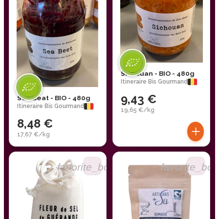
Sichouan - BIO - 480g
Itineraire Bis Gourmand
9,43 €
Sea Beat - BIO - 480g
Itineraire Bis Gourmand
19,65 €/kg
8,48 €
+
17,67 €/kg
favorite_border
favorite_bor