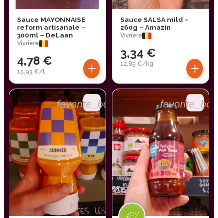
Sauce MAYONNAISE
Sauce SALSA mild –
reform artisanale –
260g – Amazin
300ml – DeLaan
Vivrière
Vivrière
3,34 €
4,78 €
+
+
12,85 €/kg
15,93 €/L
favorite_border
favorite_bor