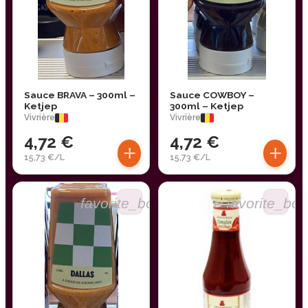
Sauce BRAVA – 300ml –
Sauce COWBOY –
Ketjep
300ml – Ketjep
Vivrière
Vivrière
4,72 €
4,72 €
+
+
15,73 €/L
15,73 €/L
favorite_border
favorite_bor