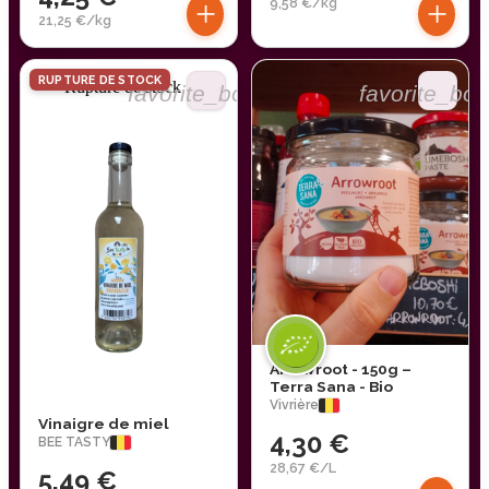
+
+
9,58 €/kg
21,25 €/kg
RUPTURE DE STOCK
Rupture de stock
favorite_border
favorite_bor
Arrowroot - 150g –
Terra Sana - Bio
Vivrière
Vinaigre de miel
4,30 €
BEE TASTY
28,67 €/L
5,49 €