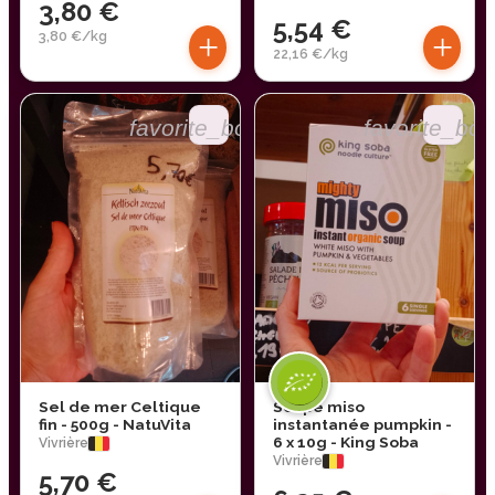
3,80 €
5,54 €
+
+
3,80 €/kg
22,16 €/kg
favorite_border
favorite_bor
Sel de mer Celtique
Soupe miso
fin - 500g - NatuVita
instantanée pumpkin -
6 x 10g - King Soba
Vivrière
Vivrière
5,70 €