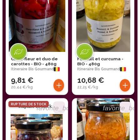
Chou-fleur et duo de
Fenouil et curcuma -
carottes - BIO - 480g
BIO - 480g
Itineraire Bis Gourmand
Itineraire Bis Gourmand
9,81 €
10,68 €
+
+
20,44 €/kg
22,25 €/kg
RUPTURE DE STOCK
Rupture de stock
favorite_border
favorite_bor