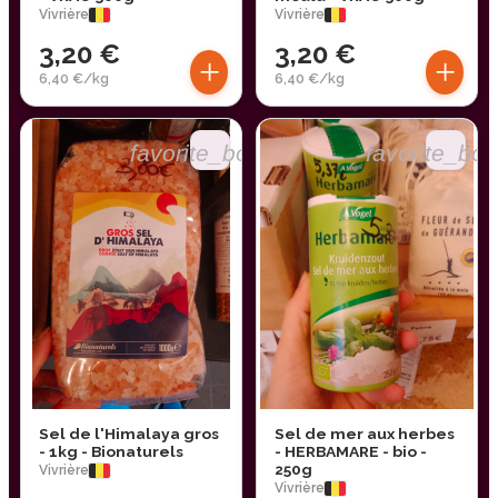
Vivrière
Vivrière
3,20 €
3,20 €
+
+
6,40 €/kg
6,40 €/kg
favorite_border
favorite_bor
Sel de l'Himalaya gros
Sel de mer aux herbes
- 1kg - Bionaturels
- HERBAMARE - bio -
250g
Vivrière
Vivrière