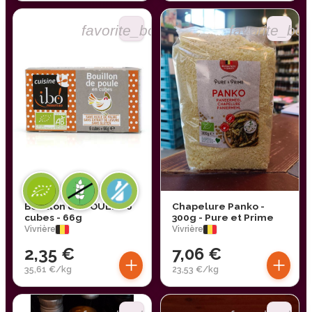
favorite_border
favorite_bor
Bouillon de POULE - 6
Chapelure Panko -
cubes - 66g
300g - Pure et Prime
Vivrière
Vivrière
2,35 €
7,06 €
+
+
35,61 €/kg
23,53 €/kg