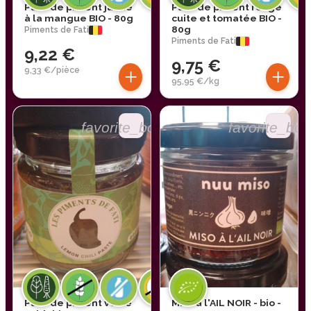
Pâte de piment jaune
Pâte de piment rouge
à la mangue BIO - 80g
cuite et tomatée BIO -
80g
Piments de Fati
Piments de Fati
9,22 €
9,75 €
+
+
9,33 €/pièce
95,95 €/kg
favorite_border
favorite_bor
Pâte de piment verte
Miso à l'AIL NOIR - bio -