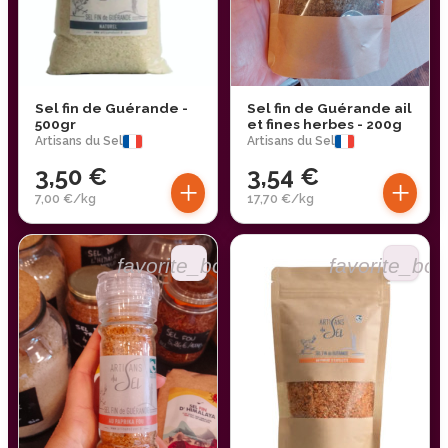
Sel fin de Guérande -
Sel fin de Guérande ail
500gr
et fines herbes - 200g
Artisans du Sel
Artisans du Sel
3,50 €
3,54 €
+
+
7,00 €/kg
17,70 €/kg
favorite_border
favorite_bor