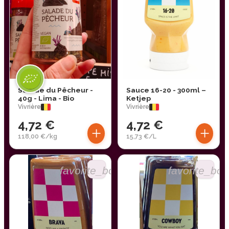
Salade du Pêcheur -
Sauce 16-20 - 300ml –
40g - Lima - Bio
Ketjep
Vivrière
Vivrière
4,72 €
4,72 €
+
+
118,00 €/kg
15,73 €/L
favorite_border
favorite_bor