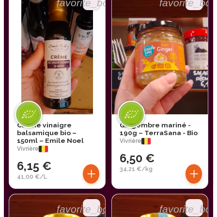
favorite_border
favorite_bor
Crème vinaigre
Gingembre mariné -
balsamique bio –
190g – TerraSana - Bio
150ml – Emile Noel
Vivrière
Vivrière
6,50 €
6,15 €
+
+
34,21 €/kg
41,00 €/L
favorite_border
favorite_bor