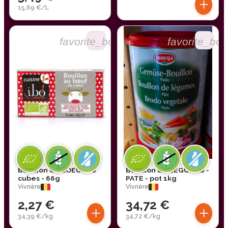
+
15,69 €/L
favorite_border
favorite_bor
Bouillon de BOEUF - 6
Bouillon de LÉGUMES -
cubes - 66g
PATE - pot 1kg
Vivrière
Vivrière
2,27 €
34,72 €
+
+
34,39 €/kg
34,72 €/kg