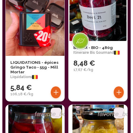
Beet it - BIO - 480g
Itineraire Bis Gourmand
8,48 €
LIQUIDATIONS - épices
Gringo Taco - 55g - Mill
17,67 €/kg
Mortar
Liquidations
5,84 €
+
+
106,18 €/kg
favorite_border
favorite_bor