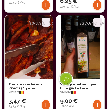
6,25 €
+
+
11,40 €/kg
104,17 €/kg
favorite_border
favorite_bor
Tomates séchées –
Vinaigre balsamique
VRAC*150g – bio
bio – 50cl – Luce
Vivrière
Vivrière
3,47 €
9,00 €
+
+
23,13 €/kg
18,00 €/L