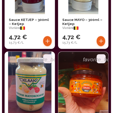
Sauce KETJEP – 300ml
Sauce MAYO – 300ml –
– Ketjep
Ketjep
Vivrière
Vivrière
4,72 €
4,72 €
+
+
15,73 €/L
15,73 €/L
favorite_border
favorite_bor