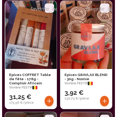
favorite_border
favorite_bor
Epices COFFRET Table
Epices GRAVLAX BLEND
de fête - 178g -
- 30g - Nomie
Comptoir Africain
Vivrière FESTIF
Vivrière FESTIF
3,92 €
31,25 €
+
+
130,73 €/pièce
175,56 €/pièce