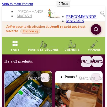
Skip to main content

Tous
PRECOMMANDE
MAGASIN
PRECOMMANDE
MAGASIN
L'offre pour la distribution du
Jeudi 13 août 2026
est
ouverte
Encore 4j
FRUITS ET LÉGUMES
CRÈMERIE
VIANDES
TOUT
filter_alt
search
Il y a 62 produits.
Promo !
favorite_border
favorite_bor