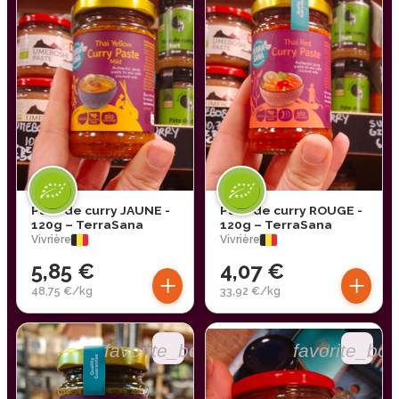
Pâte de curry JAUNE -
Pâte de curry ROUGE -
120g – TerraSana
120g – TerraSana
Vivrière
Vivrière
5,85 €
4,07 €
+
+
48,75 €/kg
33,92 €/kg
favorite_border
favorite_bor