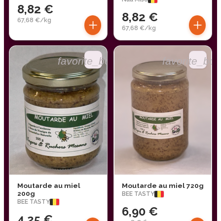
8,82 €
8,82 €
+
+
67,68 €/kg
67,68 €/kg
favorite_border
favorite_bor
Moutarde au miel
Moutarde au miel 720g
200g
BEE TASTY
BEE TASTY
6,90 €
4,25 €