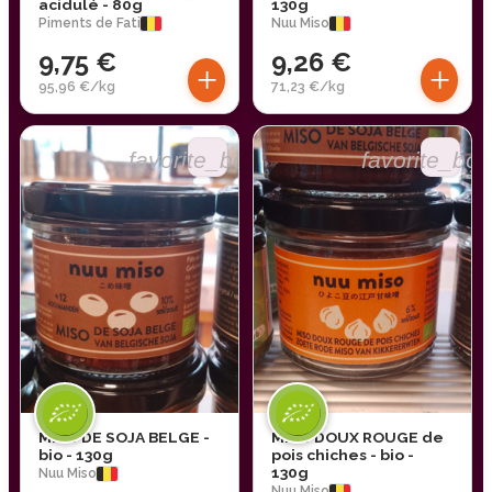
acidulé - 80g
130g
Piments de Fati
Nuu Miso
9,75 €
9,26 €
+
+
95,96 €/kg
71,23 €/kg
favorite_border
favorite_bor
MISO DE SOJA BELGE -
MISO DOUX ROUGE de
bio - 130g
pois chiches - bio -
130g
Nuu Miso
Nuu Miso