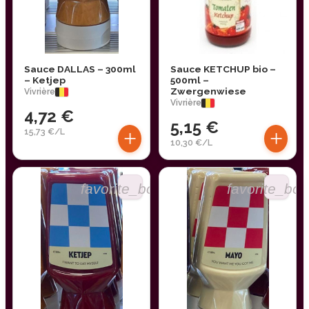
Sauce DALLAS – 300ml
Sauce KETCHUP bio –
– Ketjep
500ml –
Zwergenwiese
Vivrière
Vivrière
4,72 €
5,15 €
+
+
15,73 €/L
10,30 €/L
favorite_border
favorite_bor