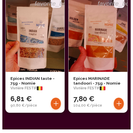
favorite_border
favorite_bor
Epices INDIAN taste -
Epices MARINADE
75g - Nomie
tandoori - 75g - Nomie
Vivrière FESTIF
Vivrière FESTIF
6,81 €
7,80 €
+
+
90,80 €/pièce
104,00 €/pièce