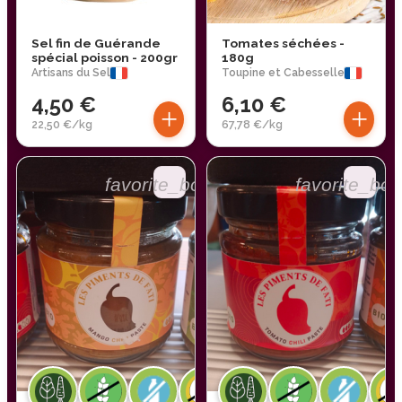
Sel fin de Guérande
Tomates séchées -
spécial poisson - 200gr
180g
Artisans du Sel
Toupine et Cabesselle
4,50 €
6,10 €
+
+
22,50 €/kg
67,78 €/kg
favorite_border
favorite_bor