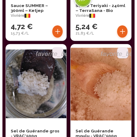
Sauce SUMMER –
Sauce Teriyaki - 240ml
300ml – Ketjep
– TerraSana - Bio
Vivrière
Vivrière
4,72 €
5,24 €
+
+
15,73 €/L
21,83 €/L
favorite_border
favorite_bor
Sel de Guérande gros
Sel de Guérande
- VRAC*500g
moulu - VRAC*500g