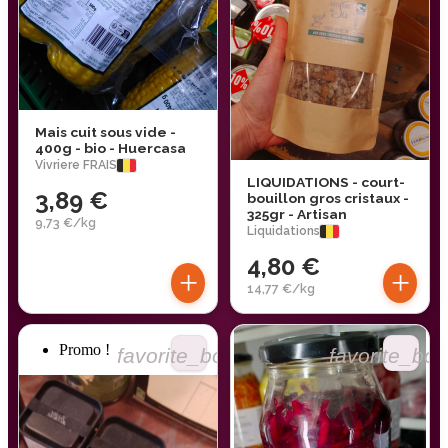
Mais cuit sous vide -
400g - bio - Huercasa
Vivriere FRAIS
LIQUIDATIONS - court-
3,89 €
bouillon gros cristaux -
325gr - Artisan
9,73 €/kg
Liquidations
4,80 €
+
+
14,77 €/kg
Promo !
favorite_border
favorite_bor