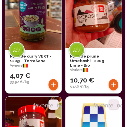
Pâte de curry VERT -
Pâte de prune
120g – TerraSana
Umeboshi - 200g –
Lima - Bio
Vivrière
Vivrière
4,07 €
10,70 €
+
+
33,92 €/kg
53,50 €/kg
favorite_border
favorite_bor