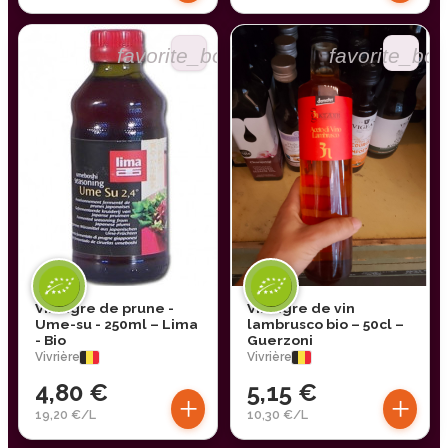
favorite_border
favorite_bor
Vinaigre de prune -
Vinaigre de vin
Ume-su - 250ml – Lima
lambrusco bio – 50cl –
- Bio
Guerzoni
Vivrière
Vivrière
4,80 €
5,15 €
+
+
19,20 €/L
10,30 €/L