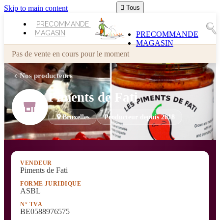
Skip to main content

Tous
PRECOMMANDE
MAGASIN
PRECOMMANDE
MAGASIN
Pas de vente en cours pour le moment
Nos producteurs
Piments de Fati
Bruxelles
Producteur depuis 2018
VENDEUR
Piments de Fati
FORME JURIDIQUE
ASBL
N° TVA
BE0588976575