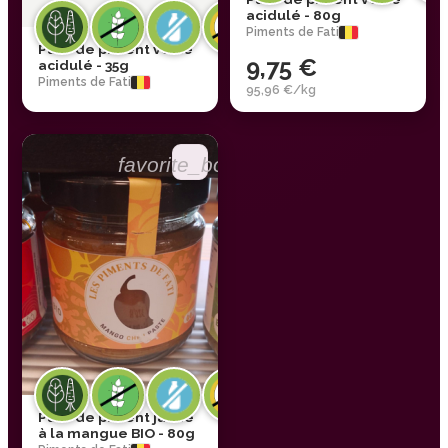
acidulé - 80g
Piments de Fati
Pâte de piment verte
9,75 €
acidulé - 35g
Piments de Fati
95,96 €/kg
favorite_border
Pâte de piment jaune
à la mangue BIO - 80g