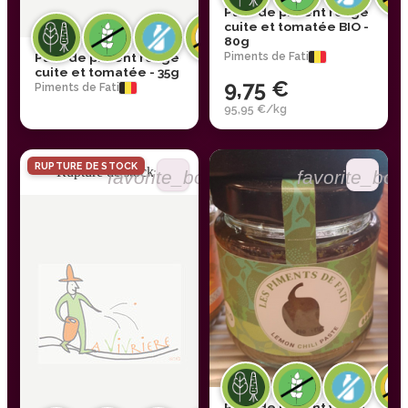
Pâte de piment rouge
cuite et tomatée BIO -
80g
Pâte de piment rouge
Piments de Fati
cuite et tomatée - 35g
9,75 €
Piments de Fati
95,95 €/kg
RUPTURE DE STOCK
Rupture de stock
favorite_border
favorite_bor
Pâte de piment verte