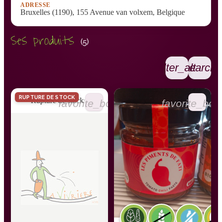
ADRESSE
Bruxelles (1190), 155 Avenue van volxem, Belgique
Ses produits
(5)
filter_alt
search
RUPTURE DE STOCK
Rupture de stock
favorite_border
favorite_bor