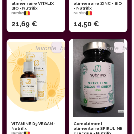
alimenraire VITALIX
alimenraire ZINC + BIO
BIO - Nutrifix
- Nutrifix
Nutrifix
Nutrifix
21,69 €
14,50 €
favorite_border
favorite_bor
VITAMINE D3 VEGAN -
Complément
Nutrifix
alimentaire SPIRULINE
grecque - Nutrifix
Nutrifix