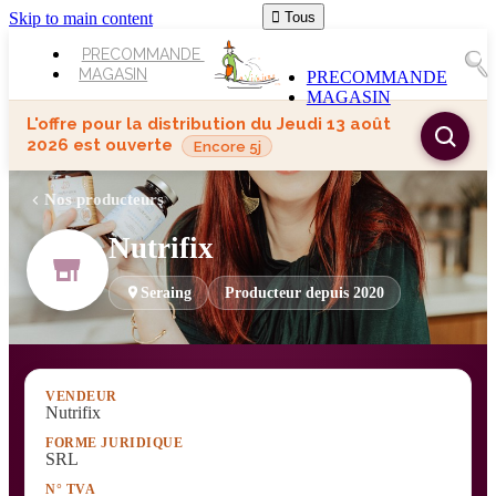
Skip to main content

Tous
PRECOMMANDE
MAGASIN
PRECOMMANDE
MAGASIN
L'offre pour la distribution du
Jeudi 13 août
2026
est ouverte
Encore 5j
Nos producteurs
Nutrifix
Seraing
Producteur depuis 2020
VENDEUR
Nutrifix
FORME JURIDIQUE
SRL
N° TVA