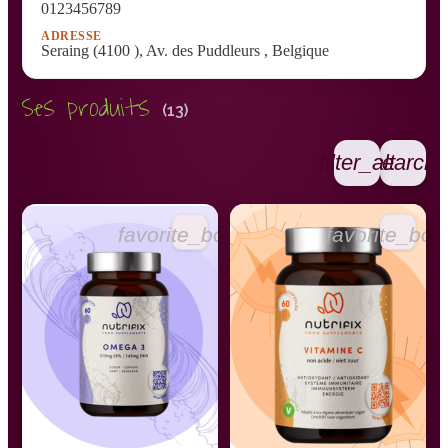
0123456789
ADRESSE
Seraing (4100 ), Av. des Puddleurs , Belgique
Ses produits
(13)
filter_alt
search
favorite_border
favorite_bor