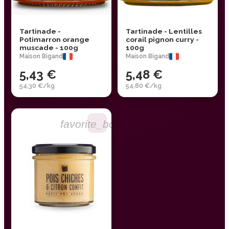
Tartinade -
Tartinade - Lentilles
Potimarron orange
corail pignon curry -
muscade - 100g
100g
Maison Bigand
Maison Bigand
5,43 €
5,48 €
54,30 €/kg
54,80 €/kg
favorite_border