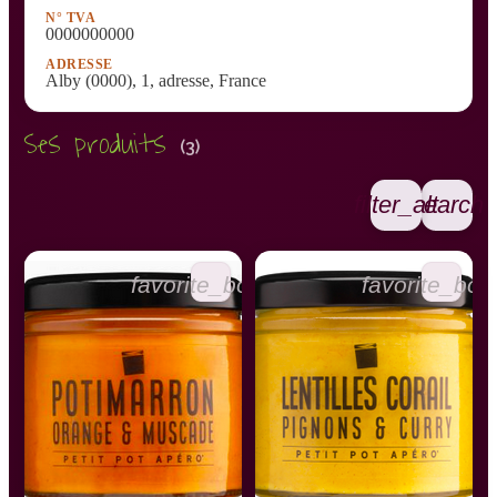
N° TVA
0000000000
ADRESSE
Alby (0000), 1, adresse, France
Ses produits
(3)
filter_alt
search
favorite_border
favorite_bor