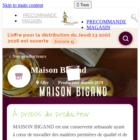
Skip to main content

Tous
PRECOMMANDE
MAGASIN
PRECOMMANDE
MAGASIN
L'offre pour la distribution du
Jeudi 13 août
2026
est ouverte
Encore 4j
Nos producteurs
Maison Bigand
Alby
Producteur depuis 2019
À propos du producteur
MAISON BIGAND est une conserverie artisanale ayant
à cœur de travailler des matières premières de qualité et de