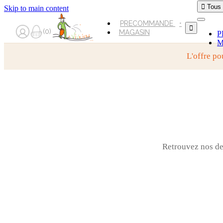

Tous
Skip to main content
PRECOMMANDE

0
MAGASIN
P
M
L'offre po
Retrouvez nos der