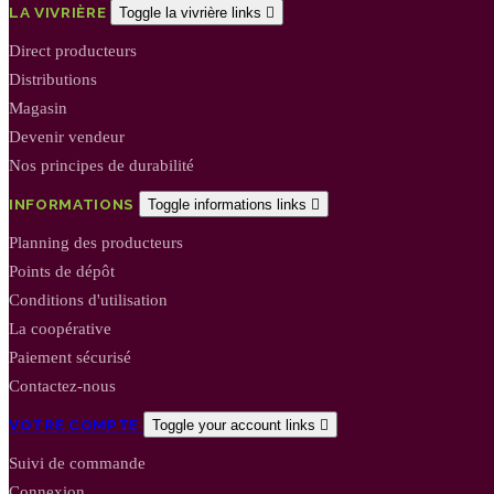
LA VIVRIÈRE
Toggle la vivrière links

Direct producteurs
Distributions
Magasin
Devenir vendeur
Nos principes de durabilité
INFORMATIONS
Toggle informations links

Planning des producteurs
Points de dépôt
Conditions d'utilisation
La coopérative
Paiement sécurisé
Contactez-nous
VOTRE COMPTE
Toggle your account links

Suivi de commande
Connexion