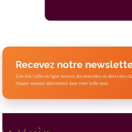
Recevez notre newslette
Une fois l'offre en ligne recevez des nouvelles en direct des c
chaque semaine directement dans votre boîte mail.