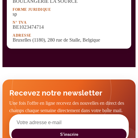
BOULANGERIE LA SOURCE
FORME JURIDIQUE
sp
N° TVA
BE1023474714
ADRESSE
Bruxelles (1180), 280 rue de Stalle, Belgique
Recevez notre newsletter
Une fois l'offre en ligne recevez des nouvelles en direct des
champs chaque semaine directement dans votre boîte mail.
S'inscrire