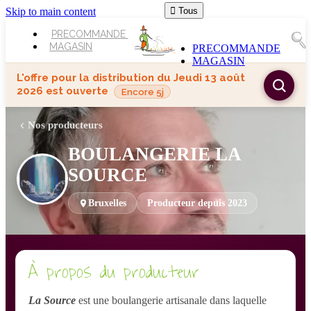
Skip to main content

Tous
PRECOMMANDE
MAGASIN
PRECOMMANDE
MAGASIN
L'offre pour la distribution du
Jeudi 13 août
2026
est ouverte
Encore 5j
Nos producteurs
BOULANGERIE LA
SOURCE
Bruxelles
Producteur depuis 2023
À propos du producteur
La Source
est une boulangerie artisanale dans laquelle