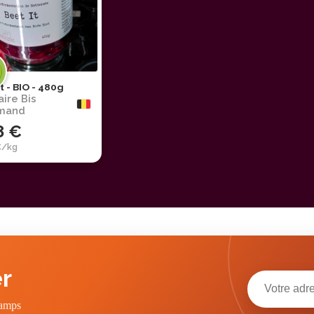
t - BIO - 480g
aire Bis
mand
8 €
€/kg
r
hamps