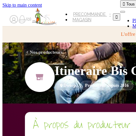

Tous
Skip to main content
PRECOMMANDE

0
MAGASIN
P
M
L'offre
Nos producteurs
Itineraire Bi
Dworp
Producteur depuis 2016
À propos du producteur