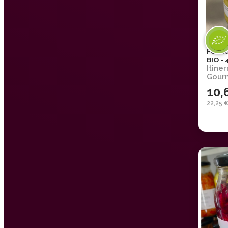
Fenou
BIO -
Itiner
Gour
10,
22,25 