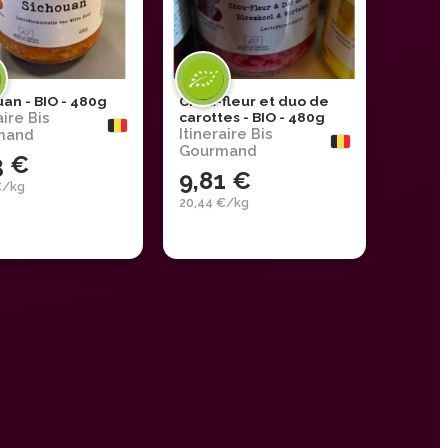
an - BIO - 480g
Chou-fleur et duo de
aire Bis
carottes - BIO - 480g
Itineraire Bis
mand
Gourmand
3 €
9,81 €
€/kg
20,44 €/kg