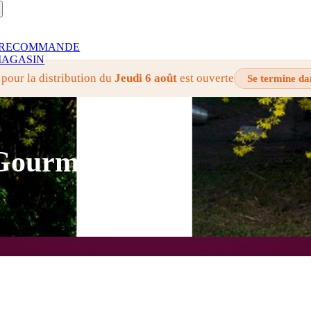
RECOMMANDE
AGASIN
 pour la distribution du
Jeudi 6 août
est ouverte
Se termine da
s Gourmand