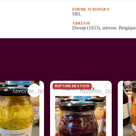
FORME JURIDIQUE
SRL
ADRESSE
Dworp (1653), adresse, Belgique
RUPTURE DE STOCK
Rupture de stock
favorite_border
favorite_border