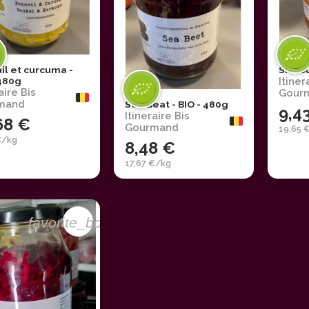
il et curcuma -
Sichou
 480g
Itiner
aire Bis
Gour
mand
Sea Beat - BIO - 480g
9,4
Itineraire Bis
68 €
Gourmand
19,65 
€/kg
8,48 €
17,67 €/kg
favorite_border