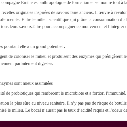
sa compagne Emilie est anthropologue de formation et se montre tout à la 
 recettes originales inspirées de savoirs-faire anciens. Il œuvre à reval
fermentés. Entre le milieu scientifique qui prône la consommation d’ali
t tous leurs savoirs-faire pour accompagner ce mouvement et l’intégrer 
s pourtant elle a un grand potentiel :
hargent de coloniser le milieu et produisent des enzymes qui prédigèren
viennent parfaitement digestes.
 enzymes sont mieux assimilées
té de probiotiques qui renforcent le microbiote et a fortiori l’immunité.
ion la plus sûre au niveau sanitaire. Il n’y pas pas de risque de botuli
isé le milieu. Le bocal n’aurait pas le taux d’acidité requis et l’odeur d