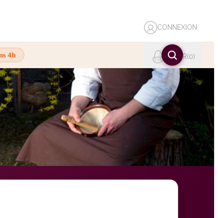
CONNEXION
ns 4h
PANIER
0