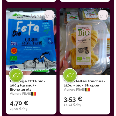
favorite_border
favorite_bor
Fromage FETA bio -
Tagliatelles fraiches -
200g (grand) -
250g - bio - Stroppa
Bionaturels
Vivriere FRAIS
Vivriere FRAIS
3,53 €
4,70 €
14,12 €/kg
23,50 €/kg