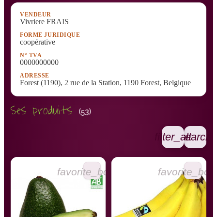
VENDEUR
Vivriere FRAIS
FORME JURIDIQUE
coopérative
N° TVA
0000000000
ADRESSE
Forest (1190), 2 rue de la Station, 1190 Forest, Belgique
Ses produits
(53)
filter_alt
search
favorite_border
favorite_bor