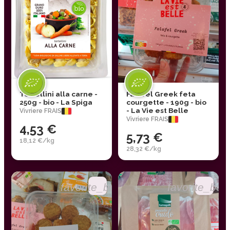
Tortellini alla carne -
Falafel Greek feta
250g - bio - La Spiga
courgette - 190g - bio
- La Vie est Belle
Vivriere FRAIS
Vivriere FRAIS
4,53 €
5,73 €
18,12 €/kg
28,32 €/kg
favorite_border
favorite_bor