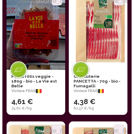
favorite_border
favorite_bor
Petits rôtis veggie -
Charcuterie
180g - bio - La Vie est
PANCETTA - 70g - bio -
Belle
Fumagalli
Vivriere FRAIS
Vivriere FRAIS
4,61 €
4,38 €
25,61 €/kg
62,57 €/kg
favorite_border
favorite_bor