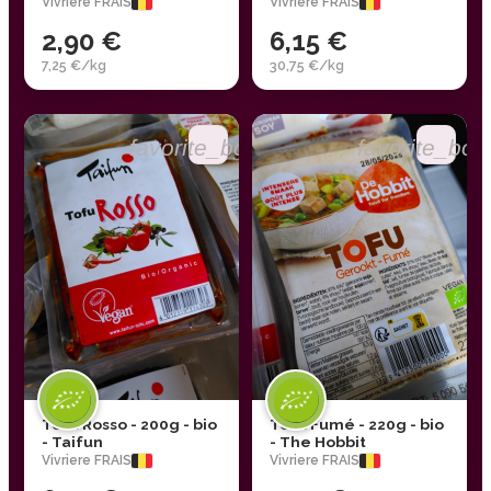
Vivriere FRAIS
Vivriere FRAIS
2,90 €
6,15 €
7,25 €/kg
30,75 €/kg
favorite_border
favorite_bor
Tofu Rosso - 200g - bio
Tofu Fumé - 220g - bio
- Taifun
- The Hobbit
Vivriere FRAIS
Vivriere FRAIS