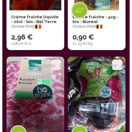
Crème fraiche liquide
Levure fraiche - 42g -
- 20cl - bio - Bel'Terre
bio - Bioreal
Vivriere FRAIS
Vivriere FRAIS
2,96 €
0,90 €
148,00 €/L
21,43 €/kg
favorite_border
favorite_bor