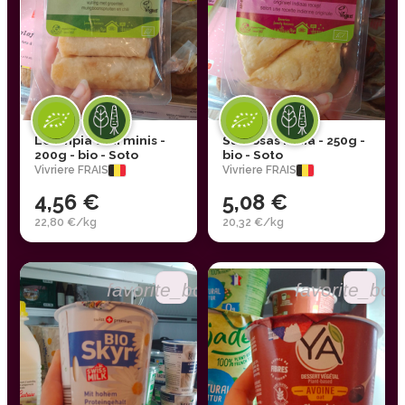
Loempia thai minis -
Samosas india - 250g -
200g - bio - Soto
bio - Soto
Vivriere FRAIS
Vivriere FRAIS
4,56 €
5,08 €
22,80 €/kg
20,32 €/kg
favorite_border
favorite_bor