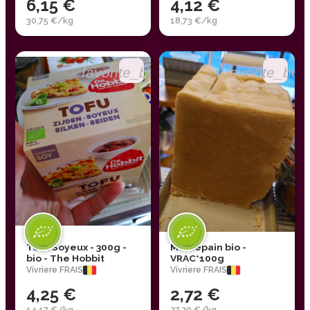
6,15 €
4,12 €
30,75 €/kg
18,73 €/kg
favorite_border
favorite_bor
Tofu Soyeux - 300g -
Massepain bio -
bio - The Hobbit
VRAC*100g
Vivriere FRAIS
Vivriere FRAIS
4,25 €
2,72 €
14,17 €/kg
27,20 €/kg