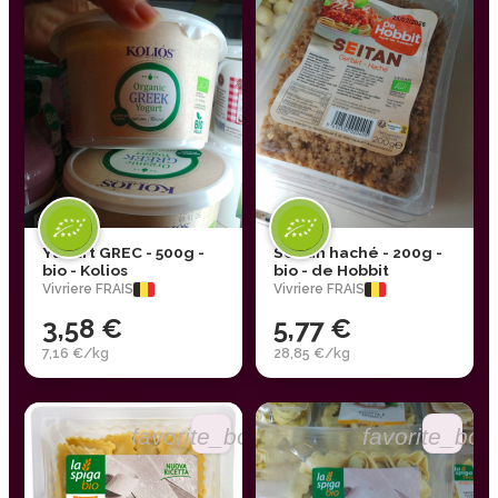
Yaourt GREC - 500g -
Seitan haché - 200g -
bio - Kolios
bio - de Hobbit
Vivriere FRAIS
Vivriere FRAIS
3,58 €
5,77 €
7,16 €/kg
28,85 €/kg
favorite_border
favorite_bor