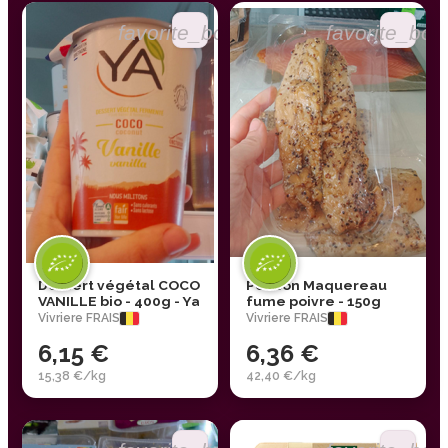
favorite_border
favorite_bor
Dessert végétal COCO
Poisson Maquereau
VANILLE bio - 400g - Ya
fume poivre - 150g
Vivriere FRAIS
Vivriere FRAIS
6,15 €
6,36 €
15,38 €/kg
42,40 €/kg