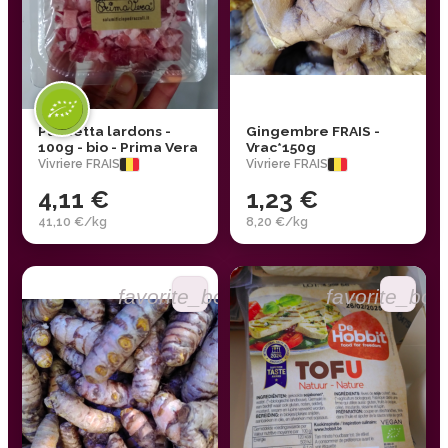
Pancetta lardons -
Gingembre FRAIS -
100g - bio - Prima Vera
Vrac*150g
Vivriere FRAIS
Vivriere FRAIS
4,11 €
1,23 €
41,10 €/kg
8,20 €/kg
favorite_border
favorite_bor