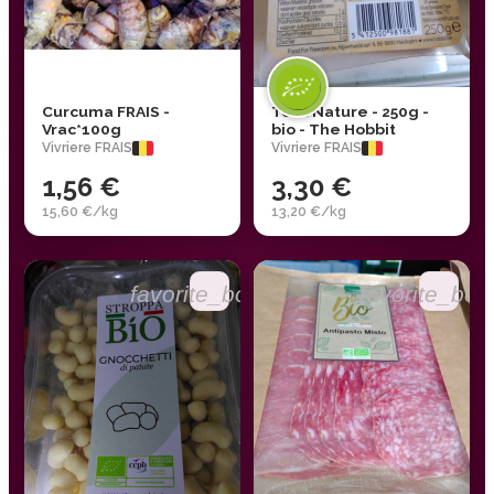
Curcuma FRAIS -
Tofu Nature - 250g -
Vrac*100g
bio - The Hobbit
Vivriere FRAIS
Vivriere FRAIS
1,56 €
3,30 €
15,60 €/kg
13,20 €/kg
favorite_border
favorite_bor