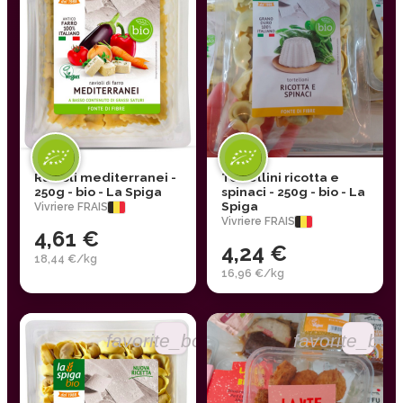
Ravioli mediterranei -
Tortellini ricotta e
250g - bio - La Spiga
spinaci - 250g - bio - La
Spiga
Vivriere FRAIS
Vivriere FRAIS
4,61 €
4,24 €
18,44 €/kg
16,96 €/kg
favorite_border
favorite_bor