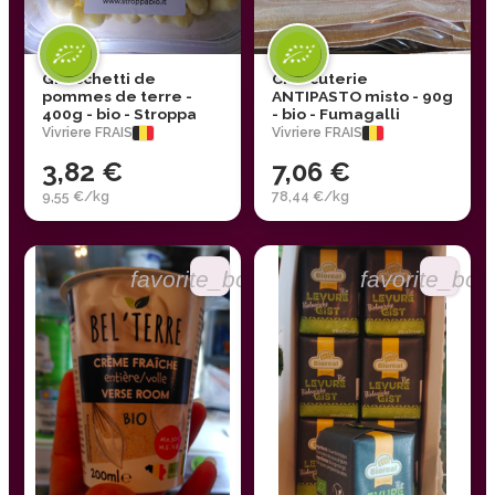
Gnocchetti de
Charcuterie
pommes de terre -
ANTIPASTO misto - 90g
400g - bio - Stroppa
- bio - Fumagalli
Vivriere FRAIS
Vivriere FRAIS
3,82 €
7,06 €
9,55 €/kg
78,44 €/kg
favorite_border
favorite_bor