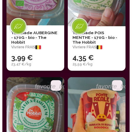
Tartinade AUBERGINE
Tartinade POIS
- 170G - bio - The
MENTHE - 170G - bio -
Hobbit
The Hobbit
Vivriere FRAIS
Vivriere FRAIS
3,99 €
4,35 €
23,47 €/kg
25,59 €/kg
favorite_border
favorite_bor