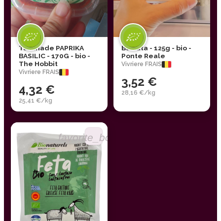
Tartinade PAPRIKA
Burrata - 125g - bio -
BASILIC - 170G - bio -
Ponte Reale
The Hobbit
Vivriere FRAIS
Vivriere FRAIS
3,52 €
4,32 €
28,16 €/kg
25,41 €/kg
favorite_border