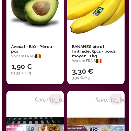
Avocat - BIO - Pérou -
BANANES bio et
pcs
faitrade, 5pcs - poids
moyen : 1kg
Vivriere FRAIS
Vivriere FRAIS
1,90 €
3,30 €
63,33 €/kg
3,30 €/kg
favorite_border
favorite_bor