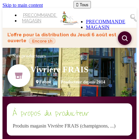
Skip to main content

Tous
PRECOMMANDE
MAGASIN
PRECOMMANDE
MAGASIN
L'offre pour la distribution du
Jeudi 6 août
est
ouverte
Encore 1h
Nos producteurs
Vivriere FRAIS
Forest
Producteur depuis 2014
À propos du producteur
Produits magasin Vivrière FRAIS (champignons, ...)