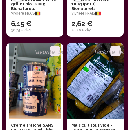
griller bio - 200g -
100g (petit) -
Bionaturels
Bionaturels
Vivriere FRAIS
Vivriere FRAIS
6,15 €
2,62 €
30,75 €/kg
26,20 €/kg
favorite_border
favorite_bor
Crème fraiche SANS
Mais cuit sous vide -
LACTOSE - 20cl - bio -
400g - bio - Huercasa