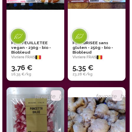
Pâte FEUILLETEE
Pâte BRISEE sans
vegan - 230g - bio -
gluten - 250g - bio -
Biobleud
Biobleud
Vivriere FRAIS
Vivriere FRAIS
3,76 €
5,35 €
16,35 €/kg
23,28 €/kg
favorite_border
favorite_bor