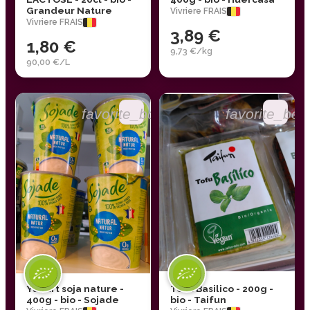
Grandeur Nature
Vivriere FRAIS
Vivriere FRAIS
3,89 €
1,80 €
9,73 €/kg
90,00 €/L
favorite_border
favorite_bor
Yaourt soja nature -
Tofu Basilico - 200g -
400g - bio - Sojade
bio - Taifun