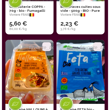
Charcuterie COPPA -
Betteraves cuites sous
70g - bio - Fumagalli
vide - 500g - BIO - Pure
Vivriere FRAIS
Vivriere FRAIS
5,60 €
2,23 €
80,00 €/kg
3,78 €/kg
favorite_border
favorite_bor
Fromage HALLOUMI à
Fromage FETA bio -