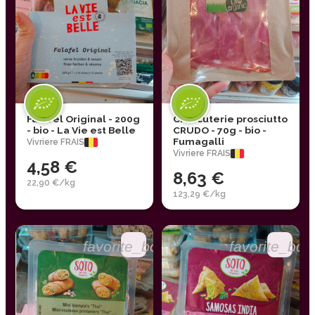
Falafel Original - 200g
Charcuterie prosciutto
- bio - La Vie est Belle
CRUDO - 70g - bio -
Fumagalli
Vivriere FRAIS
Vivriere FRAIS
4,58 €
8,63 €
22,90 €/kg
123,29 €/kg
favorite_border
favorite_bor