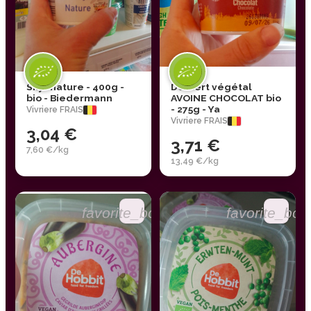
Skyr nature - 400g -
Dessert végétal
bio - Biedermann
AVOINE CHOCOLAT bio
- 275g - Ya
Vivriere FRAIS
Vivriere FRAIS
3,04 €
3,71 €
7,60 €/kg
13,49 €/kg
favorite_border
favorite_bor