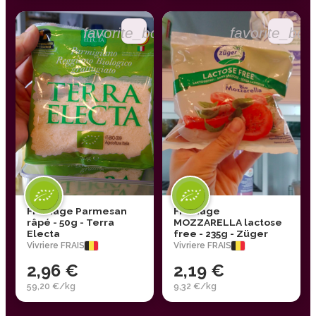
favorite_border
favorite_bor
Fromage Parmesan
Fromage
râpé - 50g - Terra
MOZZARELLA lactose
Electa
free - 235g - Züger
Vivriere FRAIS
Vivriere FRAIS
2,96 €
2,19 €
59,20 €/kg
9,32 €/kg