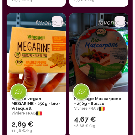
favorite_border
favorite_bor
Beurre vegan
Fromage Mascarpone
MEGARINE - 250g - bio -
- 250g - Suisse
Vitaquell
Vivriere FRAIS
Vivriere FRAIS
4,67 €
2,89 €
18,68 €/kg
11,56 €/kg