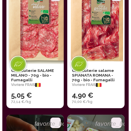
Charcuterie SALAME
Charcuterie salame
MILANO - 70g - bio -
SPIANATA ROMANA -
Fumagalli
70g - bio - Fumagalli
Vivriere FRAIS
Vivriere FRAIS
5,05 €
4,90 €
72,14 €/kg
70,00 €/kg
favorite_border
favorite_bor