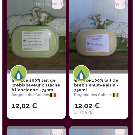
favorite_border
favorite_bor
❄️ Glace 100% lait de
❄️ Glace 100% lait de
brebis saveur pistache
brebis Rhum-Raisin -
à l'ancienne - 750ml
750ml
Bergerie des Collines
Bergerie des Collines
12,02 €
12,02 €
14,57 €/L
favorite_border
favorite_bor