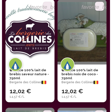
favorite_border
favorite_bor
❄️ Glace 100% lait de
❄️ Glace 100% lait de
brebis saveur nature -
brebis noix de coco -
750ml
750ml
Bergerie des Collines
Bergerie des Collines
12,02 €
12,02 €
14,57 €/L
14,57 €/L