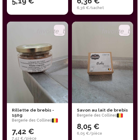
5,19 €
6,36 €
6,36 €/sachet
favorite_border
favorite_bor
Rillette de brebis -
Savon au lait de brebis
150g
Bergerie des Collines
Bergerie des Collines
8,05 €
7,42 €
6,05 €/pièce
7,42 €/pièce