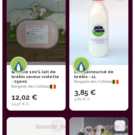
❄️ Glace 100% lait de
Lait pasteurisé de
brebis saveur violette
brebis - 1L
- 750ml
Bergerie des Collines
Bergerie des Collines
3,85 €
12,02 €
3,85 €/L
14,57 €/L
favorite_border
favorite_bor