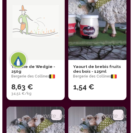
Tomme de Wedgie -
Yaourt de brebis fruits
250g
des bois - 125ml
Bergerie des Collines
Bergerie des Collines
8,63 €
1,54 €
34,51 €/kg
favorite_border
favorite_bor