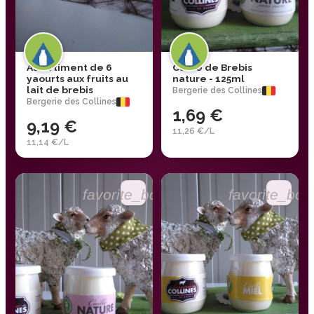
Assortiment de 6
Caillé de Brebis
yaourts aux fruits au
nature - 125ml
lait de brebis
Bergerie des Collines
Bergerie des Collines
1,69 €
9,19 €
11,26 €/L
11,14 €/L
favorite_border
favorite_bor