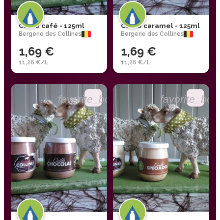
Caillé café - 125ml
Caillé caramel - 125ml
Bergerie des Collines
Bergerie des Collines
1,69 €
1,69 €
11,26 €/L
11,26 €/L
favorite_border
favorite_bor