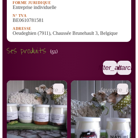
FORME JURIDIQUE
Entreprise individuelle
N° TVA
BE0610781581
ADRESSE
Oeudeghien (7911), Chaussée Brunehault 3, Belgique
Ses produits
(51)
filter_alt
search
favorite_border
favorite_bor