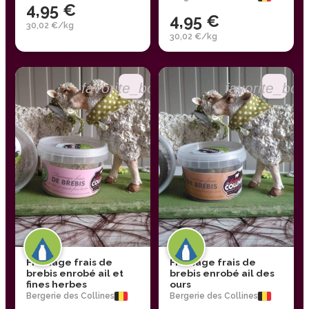
4,95 €
4,95 €
30,02 €/kg
30,02 €/kg
favorite_border
favorite_bor
Fromage frais de
Fromage frais de
brebis enrobé ail et
brebis enrobé ail des
fines herbes
ours
Bergerie des Collines
Bergerie des Collines