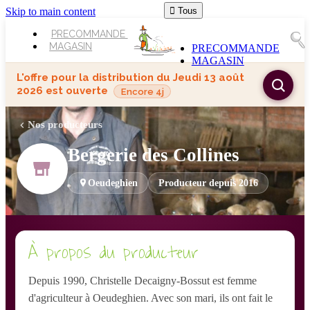
Skip to main content

Tous
PRECOMMANDE
MAGASIN
PRECOMMANDE
MAGASIN
L'offre pour la distribution du
Jeudi 13 août
2026
est ouverte
Encore 4j
Nos producteurs
Bergerie des Collines
Oeudeghien
Producteur depuis 2016
À propos du producteur
Depuis 1990, Christelle Decaigny-Bossut est femme
d'agriculteur à Oeudeghien. Avec son mari, ils ont fait le