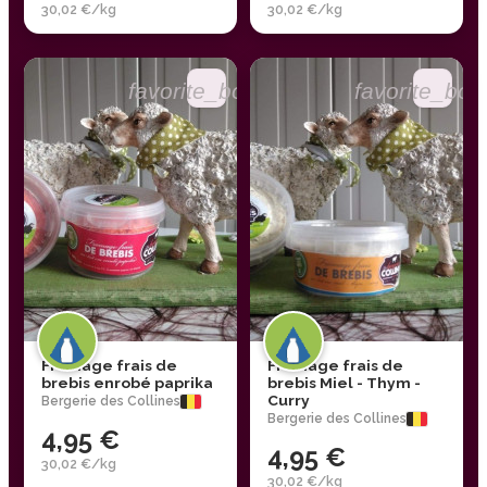
30,02 €/kg
30,02 €/kg
favorite_border
favorite_bor
Fromage frais de
Fromage frais de
brebis enrobé paprika
brebis Miel - Thym -
Curry
Bergerie des Collines
Bergerie des Collines
4,95 €
4,95 €
30,02 €/kg
30,02 €/kg