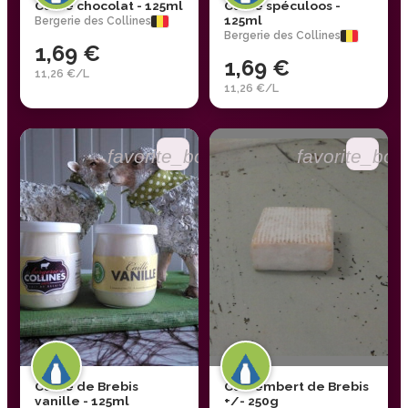
Caillé chocolat - 125ml
Caillé spéculoos -
125ml
Bergerie des Collines
Bergerie des Collines
1,69 €
1,69 €
11,26 €/L
11,26 €/L
favorite_border
favorite_bor
Caillé de Brebis
Camembert de Brebis
vanille - 125ml
+/- 250g