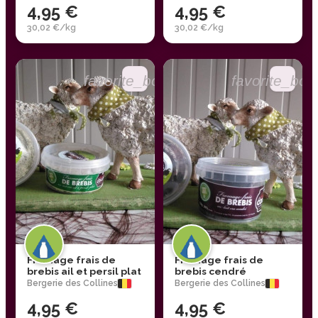
4,95 €
4,95 €
30,02 €/kg
30,02 €/kg
favorite_border
favorite_bor
Fromage frais de
Fromage frais de
brebis ail et persil plat
brebis cendré
Bergerie des Collines
Bergerie des Collines
4,95 €
4,95 €