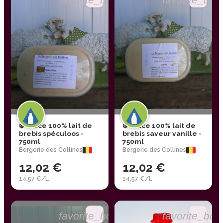
❄️ Glace 100% lait de
❄️ Glace 100% lait de
brebis spéculoos -
brebis saveur vanille -
750ml
750ml
Bergerie des Collines
Bergerie des Collines
12,02 €
12,02 €
14,57 €/L
14,57 €/L
favorite_border
favorite_bor