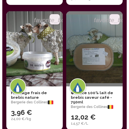
favorite_border
favorite_bor
Fromage frais de
❄️ Glace 100% lait de
brebis nature
brebis saveur café -
750ml
Bergerie des Collines
Bergerie des Collines
3,96 €
12,02 €
24,00 €/kg
14,57 €/L