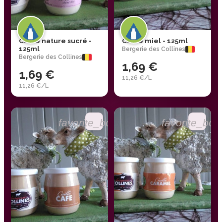
Caillé nature sucré -
Caillé miel - 125ml
125ml
Bergerie des Collines
Bergerie des Collines
1,69 €
1,69 €
11,26 €/L
11,26 €/L
favorite_border
favorite_bor