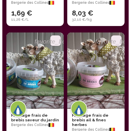
Bergerie des Collines
Bergerie des Collines
1,69 €
8,03 €
11,26 €/L
32,10 €/kg
favorite_border
favorite_bor
Fromage frais de
Fromage frais de
brebis saveur du jardin
brebis ail & fines
herbes
Bergerie des Collines
Bergerie des Collines