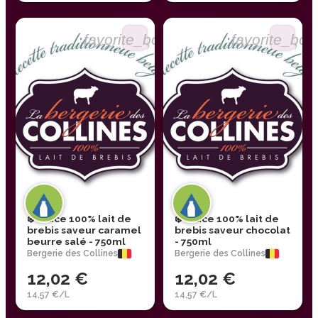
favorite_border
favorite_bor
❄️ Glace 100% lait de
❄️ Glace 100% lait de
brebis saveur caramel
brebis saveur chocolat
beurre salé - 750ml
- 750ml
Bergerie des Collines
Bergerie des Collines
12,02 €
12,02 €
14,57 €/L
14,57 €/L