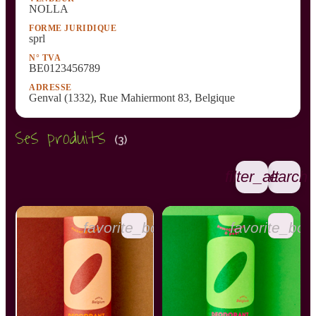
NOLLA
FORME JURIDIQUE
sprl
N° TVA
BE0123456789
ADRESSE
Genval (1332), Rue Mahiermont 83, Belgique
Ses produits
(3)
filter_alt
search
favorite_border
favorite_bor