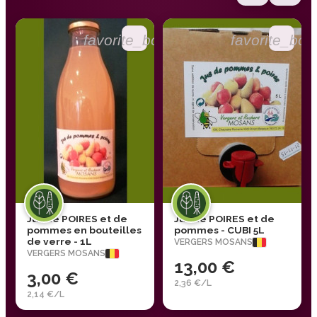
favorite_border
favorite_bor
Jus de POIRES et de
Jus de POIRES et de
pommes en bouteilles
pommes - CUBI 5L
de verre - 1L
VERGERS MOSANS
VERGERS MOSANS
13,00 €
3,00 €
2,36 €/L
2,14 €/L