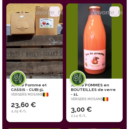
favorite_border
favorite_bor
Jus de Pomme et
Jus de POMMES en
CASSIS - CUBI 5L
BOUTEILLES de verre
- 1L
VERGERS MOSANS
VERGERS MOSANS
23,60 €
3,00 €
4,29 €/L
2,14 €/L