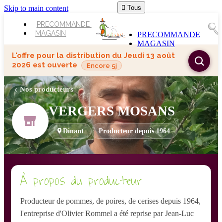
Skip to main content

Tous
PRECOMMANDE
MAGASIN
PRECOMMANDE
MAGASIN
L'offre pour la distribution du
Jeudi 13 août
2026
est ouverte
Encore 5j
Nos producteurs
VERGERS MOSANS
Dinant
Producteur depuis 1964
À propos du producteur
Producteur de pommes, de poires, de cerises depuis 1964,
l'entreprise d'Olivier Rommel a été reprise par Jean-Luc