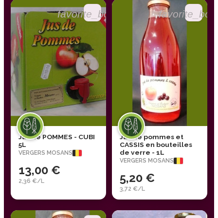
favorite_border
favorite_bor
Jus de POMMES - CUBI
Jus de pommes et
5L
CASSIS en bouteilles
de verre - 1L
VERGERS MOSANS
VERGERS MOSANS
13,00 €
5,20 €
2,36 €/L
3,72 €/L