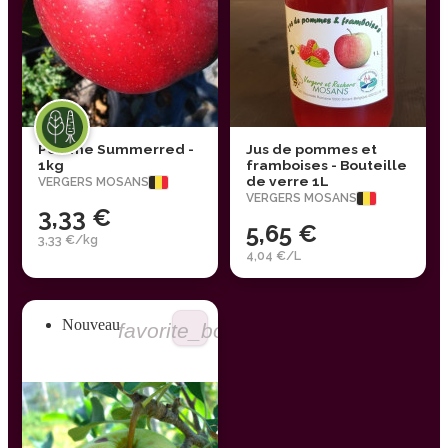
Pomme Summerred -
Jus de pommes et
1kg
framboises - Bouteille
de verre 1L
VERGERS MOSANS
VERGERS MOSANS
3,33 €
5,65 €
3,33 €/kg
4,04 €/L
Nouveau
favorite_border