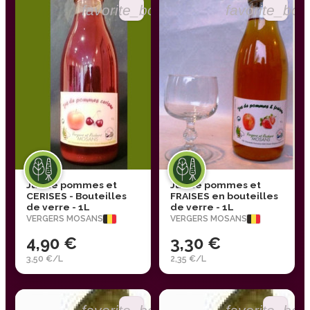
favorite_border
favorite_bor
Jus de pommes et
Jus de pommes et
CERISES - Bouteilles
FRAISES en bouteilles
de verre - 1L
de verre - 1L
VERGERS MOSANS
VERGERS MOSANS
4,90 €
3,30 €
3,50 €/L
2,35 €/L