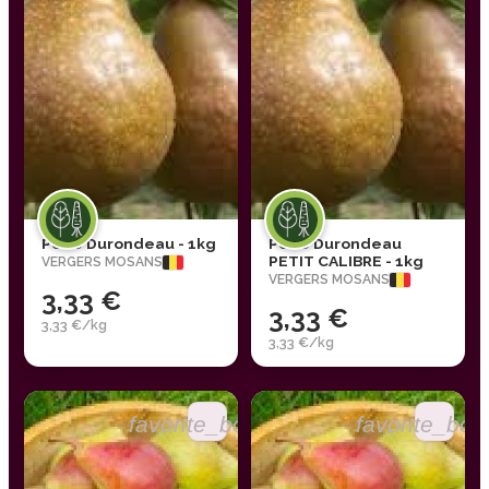
Poire Durondeau - 1kg
Poire Durondeau
PETIT CALIBRE - 1kg
VERGERS MOSANS
VERGERS MOSANS
3,33 €
3,33 €
3,33 €/kg
3,33 €/kg
favorite_border
favorite_bor