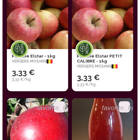
Pomme Elstar - 1kg
Pomme Elstar PETIT
CALIBRE - 1kg
VERGERS MOSANS
VERGERS MOSANS
3,33 €
3,33 €
3,33 €/kg
3,33 €/kg
favorite_border
favorite_bor