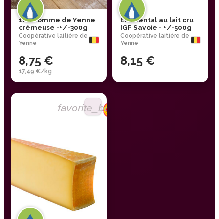
1/2 Tomme de Yenne
Emmental au lait cru
crémeuse -+/-300g
IGP Savoie - +/-500g
Coopérative laitière de
Coopérative laitière de
Yenne
Yenne
8,75 €
8,15 €
17,49 €/kg
favorite_border