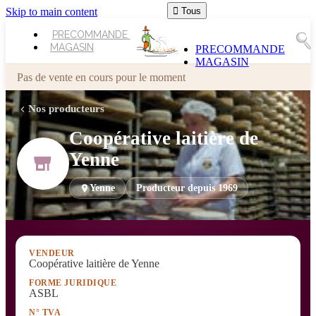
Skip to main content

Tous
PRECOMMANDE
MAGASIN
PRECOMMANDE
MAGASIN
Pas de vente en cours pour le moment
Nos producteurs
Coopérative laitière de
Yenne
Yenne
Producteur depuis 1969
VENDEUR
Coopérative laitière de Yenne
FORME JURIDIQUE
ASBL
N° TVA