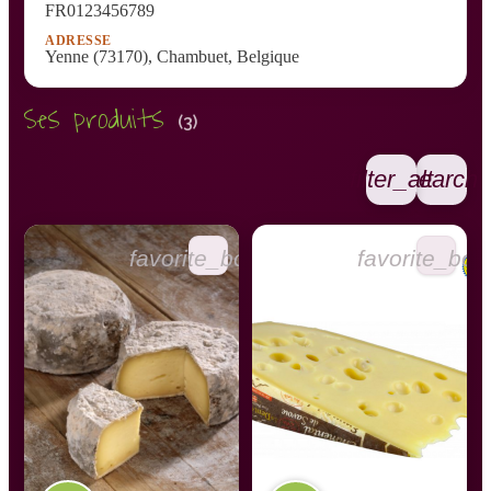
FR0123456789
ADRESSE
Yenne (73170), Chambuet, Belgique
Ses produits
(3)
filter_alt
search
favorite_border
favorite_bor