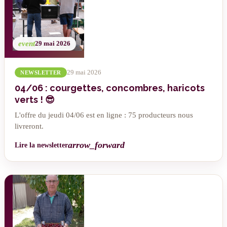
event
29 mai 2026
29 mai 2026
NEWSLETTER
04/06 : courgettes, concombres, haricots
verts ! 😎
L'offre du jeudi 04/06 est en ligne : 75 producteurs nous
livreront.
arrow_forward
Lire la newsletter