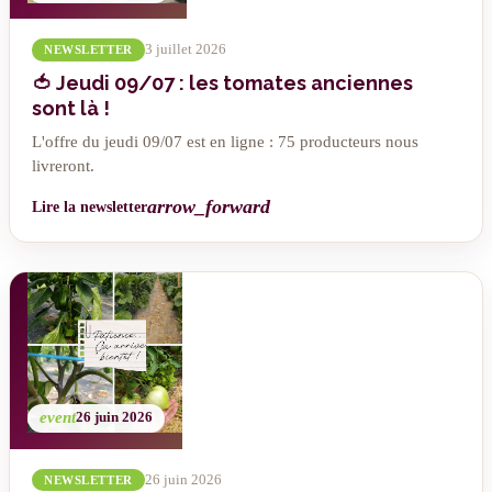
3 juillet 2026
NEWSLETTER
🍅 Jeudi 09/07 : les tomates anciennes
sont là !
L'offre du jeudi 09/07 est en ligne : 75 producteurs nous
livreront.
arrow_forward
Lire la newsletter
event
26 juin 2026
26 juin 2026
NEWSLETTER