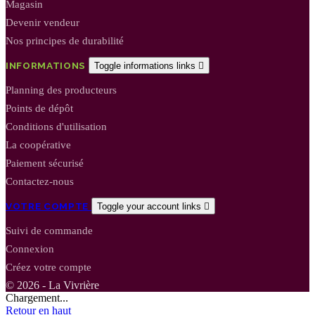
Magasin
Devenir vendeur
Nos principes de durabilité
INFORMATIONS
Toggle informations links

Planning des producteurs
Points de dépôt
Conditions d'utilisation
La coopérative
Paiement sécurisé
Contactez-nous
VOTRE COMPTE
Toggle your account links

Suivi de commande
Connexion
Créez votre compte
© 2026 - La Vivrière
Chargement...
Retour en haut