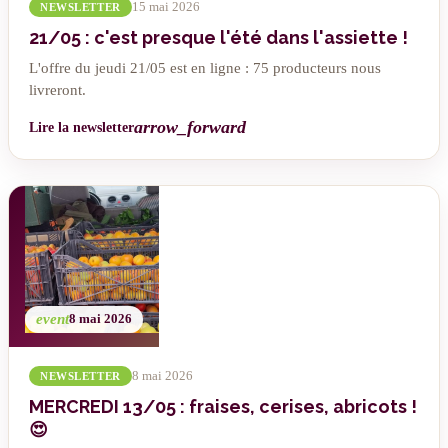
15 mai 2026
NEWSLETTER
21/05 : c'est presque l'été dans l'assiette !
L'offre du jeudi 21/05 est en ligne : 75 producteurs nous
livreront.
arrow_forward
Lire la newsletter
event
8 mai 2026
8 mai 2026
NEWSLETTER
MERCREDI 13/05 : fraises, cerises, abricots !
😍