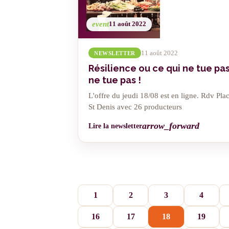
event
11 août 2022
11 août 2022
NEWSLETTER
Résilience ou ce qui ne tue pas
ne tue pas !
L'offre du jeudi 18/08 est en ligne. Rdv Pla
St Denis avec 26 producteurs
arrow_forward
Lire la newsletter
1
2
3
4
16
17
18
19