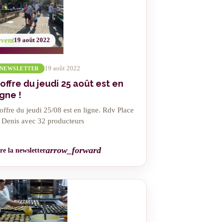
event
19 août 2022
19 août 2022
NEWSLETTER
'offre du jeudi 25 août est en
igne !
offre du jeudi 25/08 est en ligne. Rdv Place
t Denis avec 32 producteurs
arrow_forward
re la newsletter