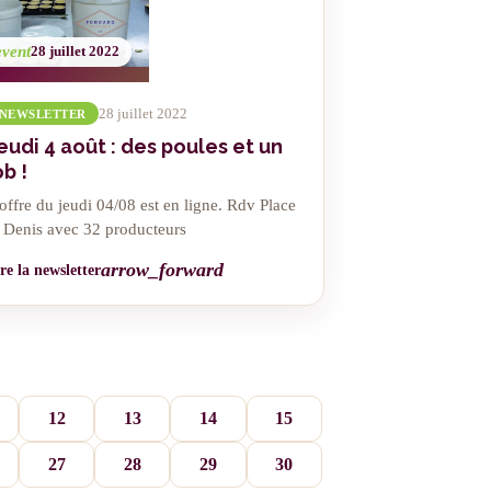
event
28 juillet 2022
28 juillet 2022
NEWSLETTER
eudi 4 août : des poules et un
ob !
offre du jeudi 04/08 est en ligne. Rdv Place
t Denis avec 32 producteurs
arrow_forward
re la newsletter
12
13
14
15
27
28
29
30