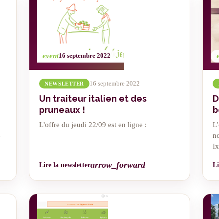
event
16 septembre 2022
16 septembre 2022
NEWSLETTER
Un traiteur italien et des
D
pruneaux !
b
L'offre du jeudi 22/09 est en ligne :
L'
no
e
Ix
arrow_forward
Lire la newsletter
Li