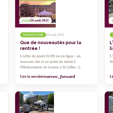
event
26 août 2022
26 août 2022
NEWSLETTER
Que de nouveautés pour la
L
rentrée !
l
L'offre du jeudi 01/09 est en ligne : un
L'
nouveau site et un point de retrait à
S
l'Herboristerie de Louise à St Gilles :-)
arrow_forward
Lire la newsletter
Li