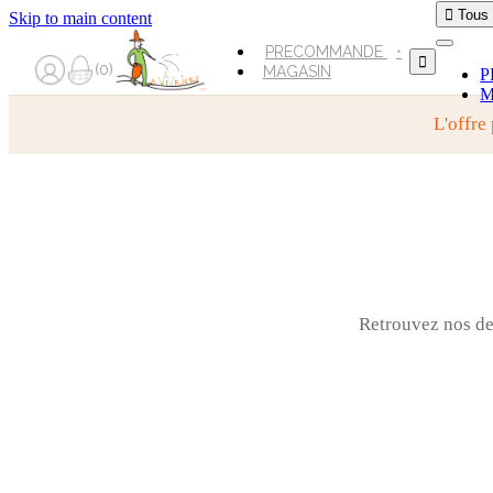

Tous
Skip to main content
PRECOMMANDE

0
MAGASIN
P
M
L'offre
Retrouvez nos der