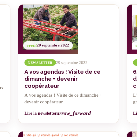
event
29 septembre 2022
29 septembre 2022
NEWSLETTER
A vos agendas ! Visite de ce
6
dimanche + devenir
d
coopérateur
c
ux
A vos agendas ! Visite de ce dimanche +
L'
devenir coopérateur
gr
arrow_forward
Lire la newsletter
Li