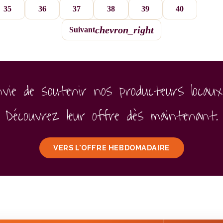
35
36
37
38
39
40
chevron_right
Suivant
nvie de soutenir nos producteurs locaux
Découvrez leur offre dès maintenant.
VERS L'OFFRE HEBDOMADAIRE