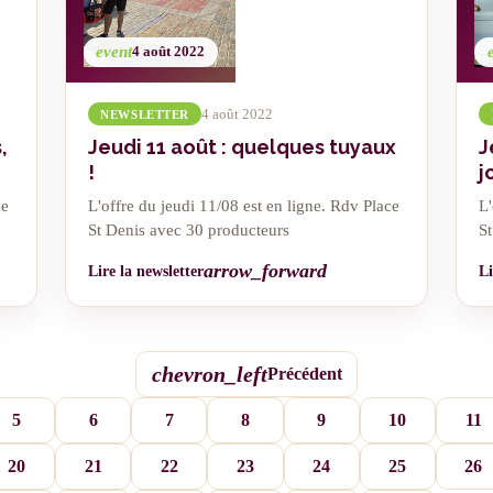
event
4 août 2022
4 août 2022
NEWSLETTER
,
Jeudi 11 août : quelques tuyaux
J
!
j
ce
L'offre du jeudi 11/08 est en ligne. Rdv Place
L'
St Denis avec 30 producteurs
S
arrow_forward
Lire la newsletter
Li
chevron_left
Précédent
5
6
7
8
9
10
11
20
21
22
23
24
25
26