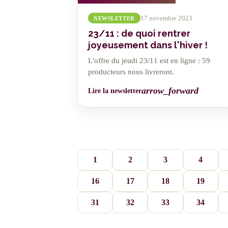
17 novembre 2023
NEWSLETTER
23/11 : de quoi rentrer
joyeusement dans l'hiver !
L'offre du jeudi 23/11 est en ligne : 59
producteurs nous livreront.
arrow_forward
Lire la newsletter
1
2
3
4
16
17
18
19
31
32
33
34