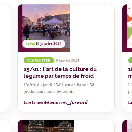
event
19 janvier 2024
19 janvier 2024
NEWSLETTER
25/01 : l'art de la culture du
1
légume par temps de froid
m
L'offre du jeudi 25/01 est en ligne : 58
L'
producteurs nous livreront.
pr
arrow_forward
Lire la newsletter
Li