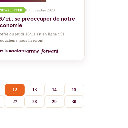
10 novembre 2023
NEWSLETTER
6/11 : se préoccuper de notre
conomie
offre du jeudi 16/11 est en ligne : 51
oducteurs nous livreront.
arrow_forward
re la newsletter
12
13
14
15
27
28
29
30