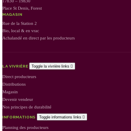
17h30 – 19h30
Place St Denis, Forest
MAGASIN
Rue de la Station 2
Bio, local & en vrac
Achalandé en direct par les producteurs
LA VIVRIÈRE
Toggle la vivrière links

Direct producteurs
Distributions
Magasin
Devenir vendeur
Nos principes de durabilité
INFORMATIONS
Toggle informations links

Planning des producteurs