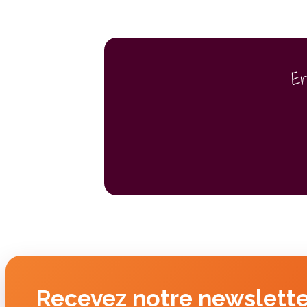
E
Recevez notre newslette