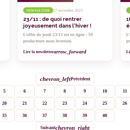
17 novembre 2023
NEWSLETTER
23/11 : de quoi rentrer
1
joyeusement dans l'hiver !
é
L'offre du jeudi 23/11 est en ligne : 59
L'
producteurs nous livreront.
pr
arrow_forward
Lire la newsletter
Li
chevron_left
Précédent
5
6
7
8
9
10
11
20
21
22
23
24
25
26
35
36
37
38
39
40
chevron_right
Suivant