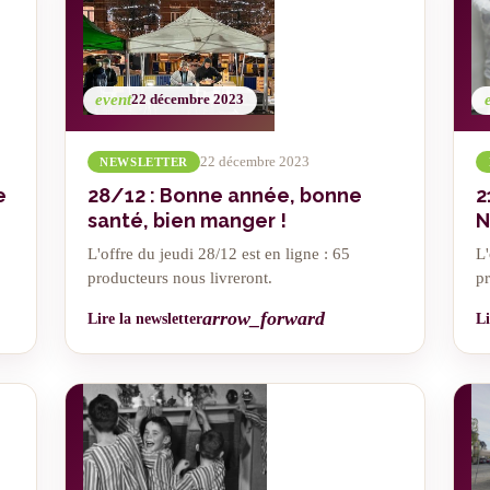
event
22 décembre 2023
22 décembre 2023
NEWSLETTER
e
28/12 : Bonne année, bonne
2
santé, bien manger !
N
L'offre du jeudi 28/12 est en ligne : 65
L'
producteurs nous livreront.
pr
arrow_forward
Lire la newsletter
Li