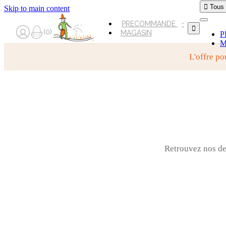

Tous
Skip to main content
PRECOMMANDE

0
MAGASIN
P
M
L'offre po
Retrouvez nos der