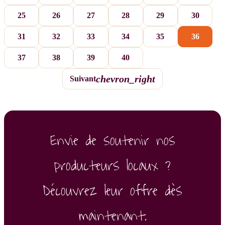
25
26
27
28
29
30
31
32
33
34
35
36
37
38
39
40
chevron_right
Suivant
Envie de soutenir nos
producteurs locaux ?
Découvrez leur offre dès
maintenant.