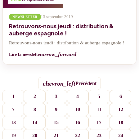
15 septembre 2019
NEWSLETTER
Retrouvons-nous jeudi : distribution &
auberge espagnole !
Retrouvons-nous jeudi : distribution & auberge espagnole !
arrow_forward
Lire la newsletter
chevron_left
Précédent
1
2
3
4
5
6
7
8
9
10
11
12
13
14
15
16
17
18
19
20
21
22
23
24