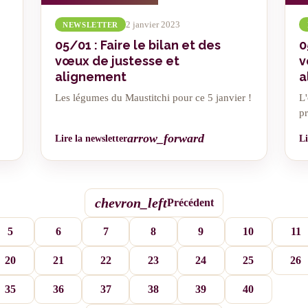
2 janvier 2023
NEWSLETTER
05/01 : Faire le bilan et des
0
vœux de justesse et
v
alignement
a
Les légumes du Maustitchi pour ce 5 janvier !
L'
pr
arrow_forward
Lire la newsletter
Li
chevron_left
Précédent
5
6
7
8
9
10
11
20
21
22
23
24
25
26
35
36
37
38
39
40