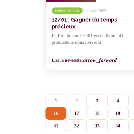
6 janvier 2023
NEWSLETTER
12/01 : Gagner du temps
précieux
L'offre du jeudi 12/01 est en ligne : 41
producteurs nous livreront !
arrow_forward
Lire la newsletter
1
2
3
4
16
17
18
19
31
32
33
34