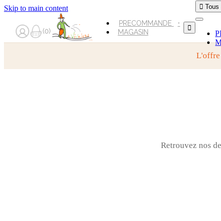

Tous
Skip to main content
PRECOMMANDE

0
MAGASIN
P
M
L'offre
Retrouvez nos der