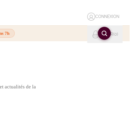
CONNEXION
ns 7h
PANIER
0
t actualités de la