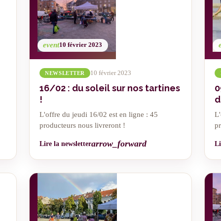
event
10 février 2023
10 février 2023
NEWSLETTER
16/02 : du soleil sur nos tartines
0
!
d
L'offre du jeudi 16/02 est en ligne : 45
L'
producteurs nous livreront !
pr
arrow_forward
Lire la newsletter
Li