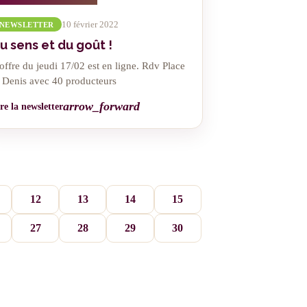
10 février 2022
NEWSLETTER
u sens et du goût !
offre du jeudi 17/02 est en ligne. Rdv Place
t Denis avec 40 producteurs
arrow_forward
re la newsletter
12
13
14
15
27
28
29
30