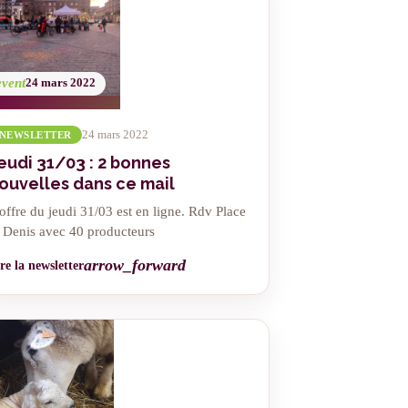
event
24 mars 2022
24 mars 2022
NEWSLETTER
eudi 31/03 : 2 bonnes
ouvelles dans ce mail
offre du jeudi 31/03 est en ligne. Rdv Place
t Denis avec 40 producteurs
arrow_forward
re la newsletter