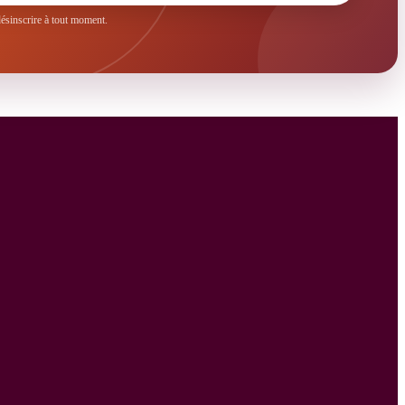
sinscrire à tout moment.