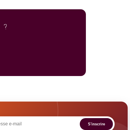
 ?
S'inscrire