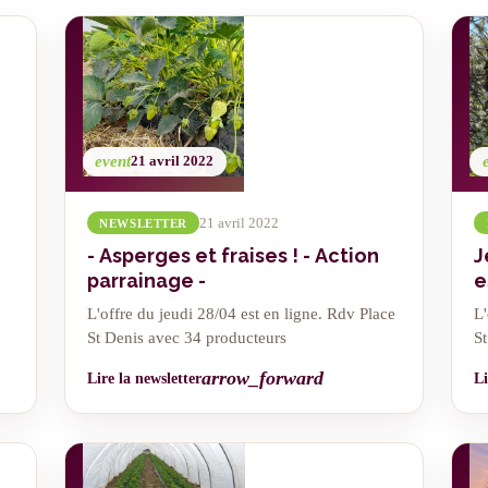
event
21 avril 2022
21 avril 2022
NEWSLETTER
- Asperges et fraises ! - Action
J
parrainage -
e
L'offre du jeudi 28/04 est en ligne. Rdv Place
L'
St Denis avec 34 producteurs
S
arrow_forward
Lire la newsletter
Li