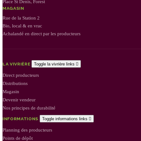
Place St Denis, Forest
MAGASIN
Rue de la Station 2
Bio, local & en vrac
Achalandé en direct par les producteurs
LA VIVRIÈRE
Toggle la vivrière links

Direct producteurs
Distributions
Magasin
Devenir vendeur
Nos principes de durabilité
INFORMATIONS
Toggle informations links

Planning des producteurs
Points de dépôt