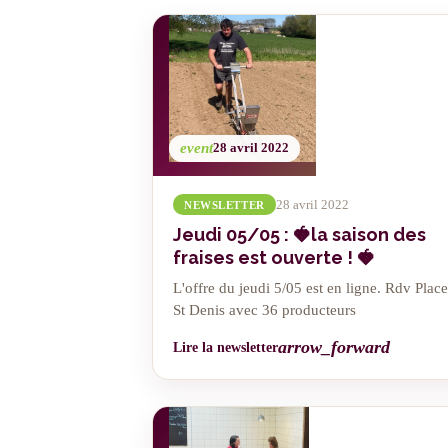
event
28 avril 2022
28 avril 2022
NEWSLETTER
Jeudi 05/05 : 🍓la saison des
fraises est ouverte ! 🍓
L'offre du jeudi 5/05 est en ligne. Rdv Place
St Denis avec 36 producteurs
arrow_forward
Lire la newsletter