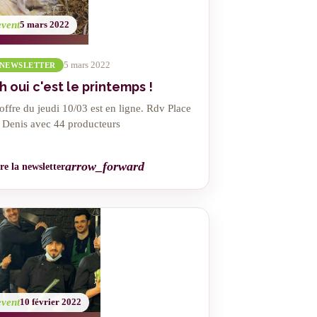
event
5 mars 2022
5 mars 2022
NEWSLETTER
h oui c'est le printemps !
offre du jeudi 10/03 est en ligne. Rdv Place
t Denis avec 44 producteurs
arrow_forward
re la newsletter
event
10 février 2022