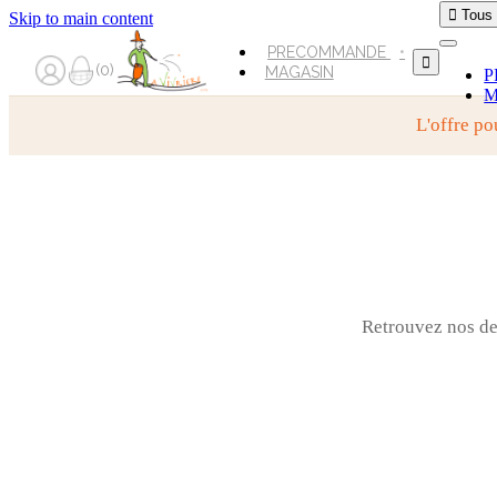

Tous
Skip to main content
PRECOMMANDE

0
MAGASIN
P
M
L'offre po
Retrouvez nos der