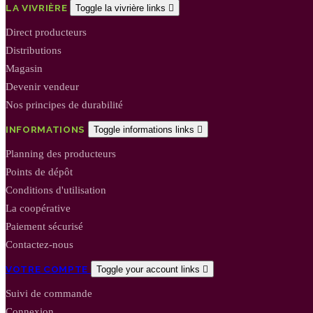
LA VIVRIÈRE
Toggle la vivrière links

Direct producteurs
Distributions
Magasin
Devenir vendeur
Nos principes de durabilité
INFORMATIONS
Toggle informations links

Planning des producteurs
Points de dépôt
Conditions d'utilisation
La coopérative
Paiement sécurisé
Contactez-nous
VOTRE COMPTE
Toggle your account links

Suivi de commande
Connexion