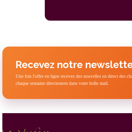
Recevez notre newslette
Une fois l'offre en ligne recevez des nouvelles en direct des c
chaque semaine directement dans votre boîte mail.