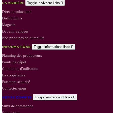
LA VIVRIÈRE
Toggle la vivrière links

Direct producteurs
Distributions
Magasin
Devenir vendeur
Nos principes de durabilité
INFORMATIONS
Toggle informations links

Planning des producteurs
Points de dépôt
Conditions d'utilisation
La coopérative
Paiement sécurisé
Contactez-nous
VOTRE COMPTE
Toggle your account links

Suivi de commande
Connexion