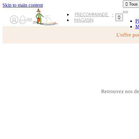

Tous
Skip to main content
PRECOMMANDE

0
MAGASIN
P
M
L'offre po
Retrouvez nos der