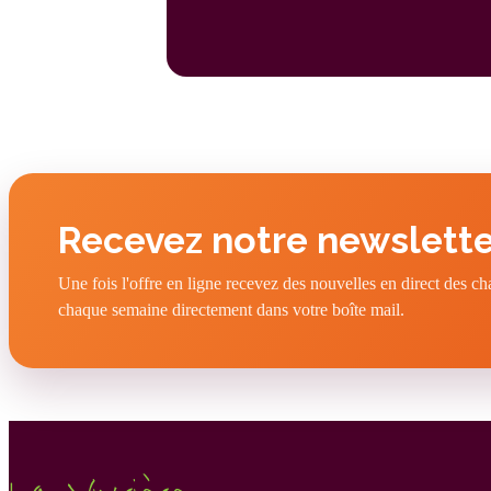
Recevez notre newslette
Une fois l'offre en ligne recevez des nouvelles en direct des c
chaque semaine directement dans votre boîte mail.